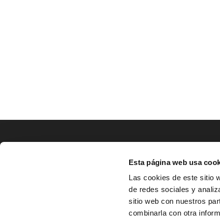
LOCALIZACIÓN
Esta página web usa cook
CO
Las cookies de este sitio 
de redes sociales y analiz
^
Av. Zaragoza, Nº37, 1ºB,

sitio web con nuestros par
31500 Tudela, Navarra

combinarla con otra inform