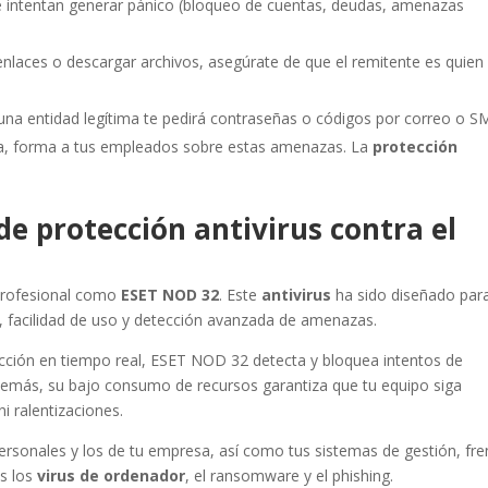
intentan generar pánico (bloqueo de cuentas, deudas, amenazas
enlaces o descargar archivos, asegúrate de que el remitente es quien
na entidad legítima te pedirá contraseñas o códigos por correo o S
a, forma a tus empleados sobre estas amenazas. La
protección
de protección antivirus contra el
profesional como
ESET NOD 32
. Este
antivirus
ha sido diseñado par
o, facilidad de uso y detección avanzada de amenazas.
ección en tiempo real, ESET NOD 32 detecta y bloquea intentos de
demás, su bajo consumo de recursos garantiza que tu equipo siga
i ralentizaciones.
sonales y los de tu empresa, así como tus sistemas de gestión, fre
os los
virus de ordenador
, el ransomware y el phishing.