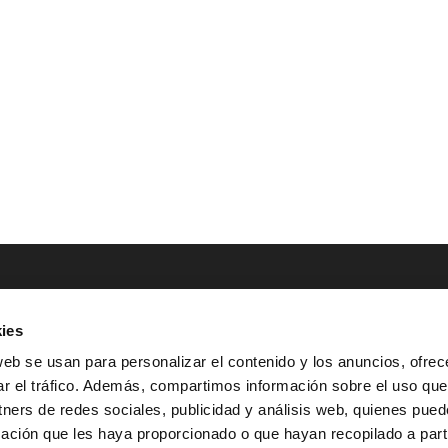
ies
NTACTO
POLÍTICAS LEGALES
web se usan para personalizar el contenido y los anuncios, ofrec
ar el tráfico. Además, compartimos información sobre el uso que
Tel.: (+34) 900 800 806
^
Aviso Legal
tners de redes sociales, publicidad y análisis web, quienes pue
HOLA@GRUPO-
^
Política de Privacidad
ación que les haya proporcionado o que hayan recopilado a parti