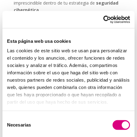
imprescindible dentro de tu estrategia de
seguridad
cibernética
.
ESET NOD 32 ofrece versiones adaptadas para
entornos empresariales, con consolas de
administración remota y escaneos programados. De
Esta página web usa cookies
este modo, puedes garantizar que todos los
dispositivos de tu red estén seguros, actualizados y
Las cookies de este sitio web se usan para personalizar
libres de amenazas.
el contenido y los anuncios, ofrecer funciones de redes
sociales y analizar el tráfico. Además, compartimos
Grupo-System, ¿Quiénes somos?
En
System Network Communication
, con más de
información sobre el uso que haga del sitio web con
15 años de experiencia, disponemos de un equipo de
nuestros partners de redes sociales, publicidad y análisis
profesionales especializados para cada área de
web, quienes pueden combinarla con otra información
negocio.
Telefonía Virtual, Antivirus y Seguridad,
que les haya proporcionado o que hayan recopilado a
Marketing 2.0, Obras y Proyecto e International
partir del uso que haya hecho de sus servicios.
Business
; siempre con las garantías de un trabajo
excelente.
Selección
Necesarias
Puedes contactar con nosotros en el
900 800 806
o a
de
través de nuestro email:
hola@grupo-system.com
consentimiento