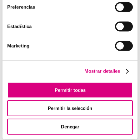
Preferencias
Estadística
Enviar comentario
Lo siento, debes estar
conectado
para publicar un
Marketing
comentario.
Mostrar detalles
Telefonía Virtual
Interfonos IP para aerogeneradores: comunicación
Permitir todas
segura en altura
Telefonía virtual para el trabajo remoto: comunícate
Permitir la selección
desde donde estés
Tendencias actuales en marketing y publicidad que
debes aplicar en tu plan de marketing
Denegar
Centralitas virtuales: una solución para la gestión de