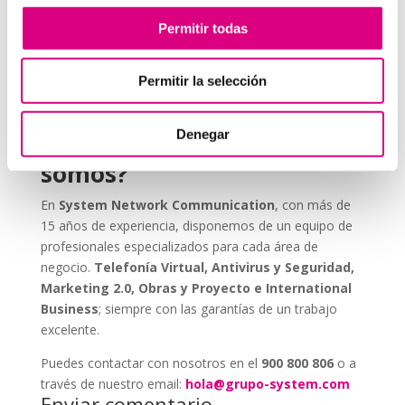
ESET NOD 32 ofrece versiones adaptadas para
Permitir todas
entornos empresariales, con consolas de
administración remota y escaneos programados. De
este modo, puedes garantizar que todos los
Permitir la selección
dispositivos de tu red estén seguros, actualizados y
libres de amenazas.
Denegar
Grupo-System, ¿Quiénes
somos?
En
System Network Communication
, con más de
15 años de experiencia, disponemos de un equipo de
profesionales especializados para cada área de
negocio.
Telefonía Virtual, Antivirus y Seguridad,
Marketing 2.0, Obras y Proyecto e International
Business
; siempre con las garantías de un trabajo
excelente.
Puedes contactar con nosotros en el
900 800 806
o a
través de nuestro email:
hola@grupo-system.com
Enviar comentario