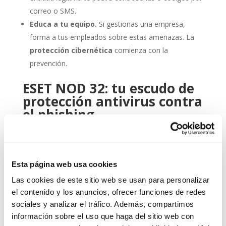
correo o SMS.
Educa a tu equipo.
Si gestionas una empresa,
forma a tus empleados sobre estas amenazas. La
protección cibernética
comienza con la
prevención.
ESET NOD 32: tu escudo de
protección antivirus contra
el phishing
Aquí es donde entra en juego una herramienta
profesional como
ESET NOD 32
. Este
antivirus
ha
sido diseñado para ofrecerte un equilibrio óptimo entre
Esta página web usa cookies
rendimiento, facilidad de uso y detección avanzada de
amenazas.
Las cookies de este sitio web se usan para personalizar
el contenido y los anuncios, ofrecer funciones de redes
Gracias a sus capacidades heurísticas y su protección
sociales y analizar el tráfico. Además, compartimos
en tiempo real, ESET NOD 32 detecta y bloquea
información sobre el uso que haga del sitio web con
intentos de phishing antes de que puedan causarte