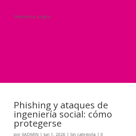
Blog
¿Y si nos pides un presupuesto?
Seleccionar página
Home
Nuestra historia
Servicios
Seguridad
Marketing
Telefonía Virtual
International Business
Blog
¿Y si nos pides un presupuesto?
Phishing y ataques de
ingeniería social: cómo
protegerse
por
JJADMIN
|
Jun 1, 2026
|
Sin categoría
|
0