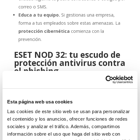
correo o SMS.
Educa a tu equipo.
Si gestionas una empresa,
forma a tus empleados sobre estas amenazas. La
protección cibernética
comienza con la
prevención.
ESET NOD 32: tu escudo de
protección antivirus contra
el phishing
Aquí es donde entra en juego una herramienta
profesional como
ESET NOD 32
. Este
antivirus
ha
sido diseñado para ofrecerte un equilibrio óptimo entre
Esta página web usa cookies
rendimiento, facilidad de uso y detección avanzada de
amenazas.
Las cookies de este sitio web se usan para personalizar
el contenido y los anuncios, ofrecer funciones de redes
Gracias a sus capacidades heurísticas y su protección
sociales y analizar el tráfico. Además, compartimos
en tiempo real, ESET NOD 32 detecta y bloquea
información sobre el uso que haga del sitio web con
intentos de phishing antes de que puedan causarte