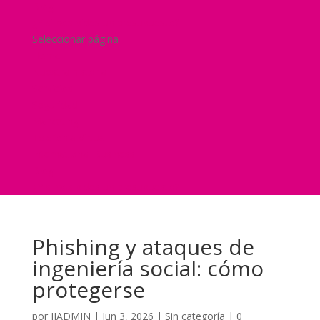
Blog
¿Y si nos pides un presupuesto?
Seleccionar página
Home
Nuestra historia
Servicios
Seguridad
Marketing
Telefonía Virtual
International Business
Blog
¿Y si nos pides un presupuesto?
Phishing y ataques de
ingeniería social: cómo
protegerse
por
JJADMIN
|
Jun 3, 2026
|
Sin categoría
|
0