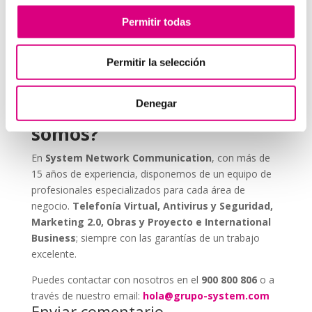
ESET NOD 32 ofrece versiones adaptadas para
Permitir todas
entornos empresariales, con consolas de
administración remota y escaneos programados. De
este modo, puedes garantizar que todos los
Permitir la selección
dispositivos de tu red estén seguros, actualizados y
libres de amenazas.
Denegar
Grupo-System, ¿Quiénes
somos?
En
System Network Communication
, con más de
15 años de experiencia, disponemos de un equipo de
profesionales especializados para cada área de
negocio.
Telefonía Virtual, Antivirus y Seguridad,
Marketing 2.0, Obras y Proyecto e International
Business
; siempre con las garantías de un trabajo
excelente.
Puedes contactar con nosotros en el
900 800 806
o a
través de nuestro email:
hola@grupo-system.com
Enviar comentario