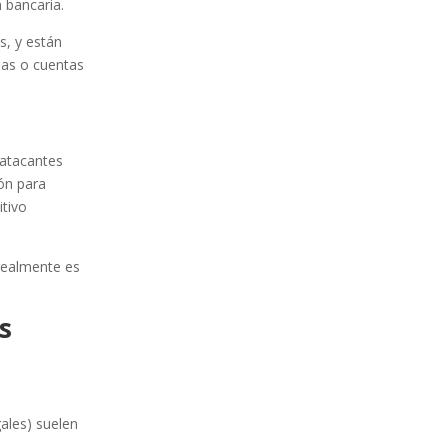
 bancaria.
s, y están
mas o cuentas
 atacantes
ión para
itivo
 realmente es
s
ales) suelen