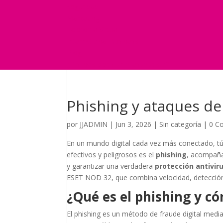
Seguridad
Marketing
Telefonía Virtual
International Business
Blog
¿Y si nos pides un presupuesto?
Phishing y ataques de
por
JJADMIN
|
Jun 3, 2026
|
Sin categoría
|
0 C
En un mundo digital cada vez más conectado, tú
efectivos y peligrosos es el
phishing
, acompaña
y garantizar una verdadera
protección antivir
ESET NOD 32, que combina velocidad, detección 
¿Qué es el phishing y c
El phishing es un método de fraude digital medi