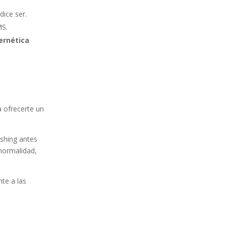
dice ser.
MS.
ernética
 ofrecerte un
ishing antes
normalidad,
te a las