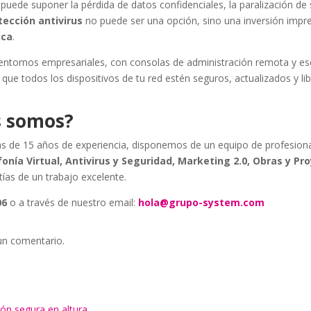
uede suponer la pérdida de datos confidenciales, la paralización de 
tección antivirus
no puede ser una opción, sino una inversión impre
ica
.
ntornos empresariales, con consolas de administración remota y e
e todos los dispositivos de tu red estén seguros, actualizados y li
s somos?
s de 15 años de experiencia, disponemos de un equipo de profesion
fonía Virtual, Antivirus y Seguridad, Marketing 2.0, Obras y Pr
tías de un trabajo excelente.
06
o a través de nuestro email:
hola@grupo-system.com
un comentario.
ón segura en altura