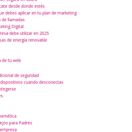
ícate desde donde estés
ue debes aplicar en tu plan de marketing
ón de llamadas
keting Digital
esa debe utilizar en 2025
esas de energía renovable
a de tu web
dicional de seguridad
 dispositivos cuando desconectas
rotegerse
es
a
bernética
sejos para Padres
u empresa