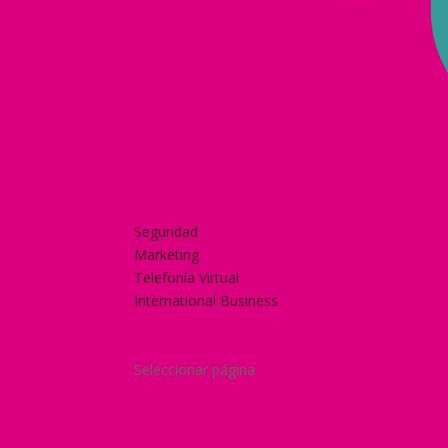
Home
Nuestra historia
Servicios
Seguridad
Marketing
Telefonía Virtual
International Business
Blog
¿Y si nos pides un presupuesto?
Seleccionar página
Home
Nuestra historia
Servicios