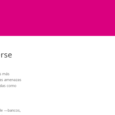
erse
os más
tas amenazas
zadas como
able —bancos,