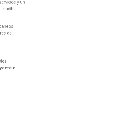
servicios y un
scindible
scaneos
bres de
ales
oyecto e