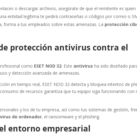
enlaces o descargar archivos, asegúrate de que el remitente es quien 
na entidad legítima te pedirá contraseñas o códigos por correo o S
a, forma a tus empleados sobre estas amenazas. La
protección cib
de protección antivirus contra el
profesional como
ESET NOD 32
. Este
antivirus
ha sido diseñado para
de uso y detección avanzada de amenazas.
ección en tiempo real, ESET NOD 32 detecta y bloquea intentos de ph
consumo de recursos garantiza que tu equipo siga funcionando con 
sonales y los de tu empresa, así como tus sistemas de gestión, fren
s
virus de ordenador
, el ransomware y el phishing.
 el entorno empresarial