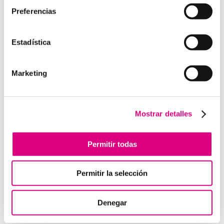
Preferencias
Estadística
Enviar comentario
Lo siento, debes estar
conectado
para publicar un
Marketing
comentario.
Mostrar detalles
Telefonía Virtual
Interfonos IP para aerogeneradores: comunicación
Permitir todas
segura en altura
Telefonía virtual para el trabajo remoto: comunícate
Permitir la selección
desde donde estés
Tendencias actuales en marketing y publicidad que
debes aplicar en tu plan de marketing
Denegar
Centralitas virtuales: una solución para la gestión de