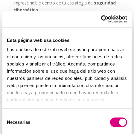
imprescindible dentro de tu estrategia de
seguridad
cibernética
.
ESET NOD 32 ofrece versiones adaptadas para
entornos empresariales, con consolas de
administración remota y escaneos programados. De
Esta página web usa cookies
este modo, puedes garantizar que todos los
dispositivos de tu red estén seguros, actualizados y
Las cookies de este sitio web se usan para personalizar
libres de amenazas.
el contenido y los anuncios, ofrecer funciones de redes
sociales y analizar el tráfico. Además, compartimos
Grupo-System, ¿Quiénes somos?
En
System Network Communication
, con más de
información sobre el uso que haga del sitio web con
15 años de experiencia, disponemos de un equipo de
nuestros partners de redes sociales, publicidad y análisis
profesionales especializados para cada área de
web, quienes pueden combinarla con otra información
negocio.
Telefonía Virtual, Antivirus y Seguridad,
que les haya proporcionado o que hayan recopilado a
Marketing 2.0, Obras y Proyecto e International
partir del uso que haya hecho de sus servicios.
Business
; siempre con las garantías de un trabajo
excelente.
Selección
Necesarias
Puedes contactar con nosotros en el
900 800 806
o a
de
través de nuestro email:
hola@grupo-system.com
consentimiento