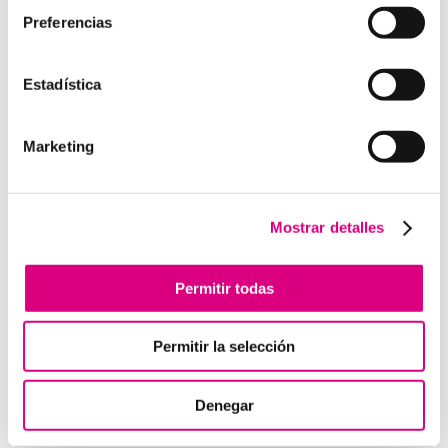
Preferencias
Estadística
Enviar comentario
Lo siento, debes estar
conectado
para publicar un
Marketing
comentario.
Mostrar detalles
Telefonía Virtual
Interfonos IP para aerogeneradores: comunicación
Permitir todas
segura en altura
Telefonía virtual para el trabajo remoto: comunícate
Permitir la selección
desde donde estés
Tendencias actuales en marketing y publicidad que
debes aplicar en tu plan de marketing
Denegar
Centralitas virtuales: una solución para la gestión de