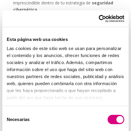
imprescindible dentro de tu estrategia de
seguridad
cibernética
.
ESET NOD 32 ofrece versiones adaptadas para
entornos empresariales, con consolas de
administración remota y escaneos programados. De
Esta página web usa cookies
este modo, puedes garantizar que todos los
dispositivos de tu red estén seguros, actualizados y
Las cookies de este sitio web se usan para personalizar
libres de amenazas.
el contenido y los anuncios, ofrecer funciones de redes
sociales y analizar el tráfico. Además, compartimos
Grupo-System, ¿Quiénes somos?
En
System Network Communication
, con más de
información sobre el uso que haga del sitio web con
15 años de experiencia, disponemos de un equipo de
nuestros partners de redes sociales, publicidad y análisis
profesionales especializados para cada área de
web, quienes pueden combinarla con otra información
negocio.
Telefonía Virtual, Antivirus y Seguridad,
que les haya proporcionado o que hayan recopilado a
Marketing 2.0, Obras y Proyecto e International
partir del uso que haya hecho de sus servicios.
Business
; siempre con las garantías de un trabajo
excelente.
Selección
Necesarias
Puedes contactar con nosotros en el
900 800 806
o a
de
través de nuestro email:
hola@grupo-system.com
consentimiento