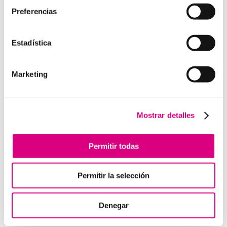
Preferencias
Estadística
Enviar comentario
Lo siento, debes estar
conectado
para publicar un
Marketing
comentario.
Mostrar detalles
Telefonía Virtual
Interfonos IP para aerogeneradores: comunicación
Permitir todas
segura en altura
Telefonía virtual para el trabajo remoto: comunícate
Permitir la selección
desde donde estés
Tendencias actuales en marketing y publicidad que
debes aplicar en tu plan de marketing
Denegar
Centralitas virtuales: una solución para la gestión de