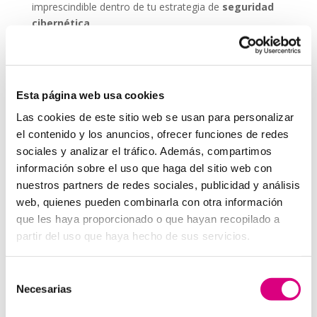
imprescindible dentro de tu estrategia de
seguridad
cibernética
.
ESET NOD 32 ofrece versiones adaptadas para
entornos empresariales, con consolas de
administración remota y escaneos programados. De
Esta página web usa cookies
este modo, puedes garantizar que todos los
dispositivos de tu red estén seguros, actualizados y
Las cookies de este sitio web se usan para personalizar
libres de amenazas.
el contenido y los anuncios, ofrecer funciones de redes
sociales y analizar el tráfico. Además, compartimos
Grupo-System, ¿Quiénes somos?
En
System Network Communication
, con más de
información sobre el uso que haga del sitio web con
15 años de experiencia, disponemos de un equipo de
nuestros partners de redes sociales, publicidad y análisis
profesionales especializados para cada área de
web, quienes pueden combinarla con otra información
negocio.
Telefonía Virtual, Antivirus y Seguridad,
que les haya proporcionado o que hayan recopilado a
Marketing 2.0, Obras y Proyecto e International
partir del uso que haya hecho de sus servicios.
Business
; siempre con las garantías de un trabajo
excelente.
Selección
Necesarias
Puedes contactar con nosotros en el
900 800 806
o a
de
través de nuestro email:
hola@grupo-system.com
consentimiento