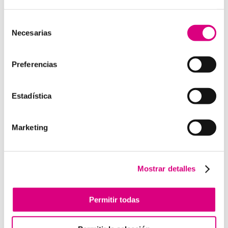
15 años de experiencia, disponemos de un equipo de
profesionales especializados para cada área de
Selección
Necesarias
negocio.
Telefonía Virtual, Antivirus y Seguridad,
de
Marketing 2.0, Obras y Proyecto e International
consentimiento
Business
; siempre con las garantías de un trabajo
Preferencias
excelente.
Puedes contactar con nosotros en el
900 800 806
o a
Estadística
través de nuestro email:
hola@grupo-system.com
Marketing
Enviar comentario
Mostrar detalles
Lo siento, debes estar
conectado
para publicar un
comentario.
Permitir todas