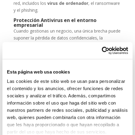
red, incluidos los
virus de ordenador
, el ransomware
y el phishing.
Protección Antivirus en el entorno
empresarial
Cuando gestionas un negocio, una única brecha puede
suponer la pérdida de datos confidenciales, la
paralización de servicios y un daño irreparable a la
reputación. Por eso, la
protección antivirus
no
puede ser una opción, sino una inversión
imprescindible dentro de tu estrategia de
seguridad
Esta página web usa cookies
cibernética
.
Las cookies de este sitio web se usan para personalizar
ESET NOD 32 ofrece versiones adaptadas para
el contenido y los anuncios, ofrecer funciones de redes
entornos empresariales, con consolas de
sociales y analizar el tráfico. Además, compartimos
administración remota y escaneos programados. De
información sobre el uso que haga del sitio web con
este modo, puedes garantizar que todos los
nuestros partners de redes sociales, publicidad y análisis
dispositivos de tu red estén seguros, actualizados y
web, quienes pueden combinarla con otra información
libres de amenazas.
que les haya proporcionado o que hayan recopilado a
Grupo-System, ¿Quiénes somos?
partir del uso que haya hecho de sus servicios.
En
System Network Communication
, con más de