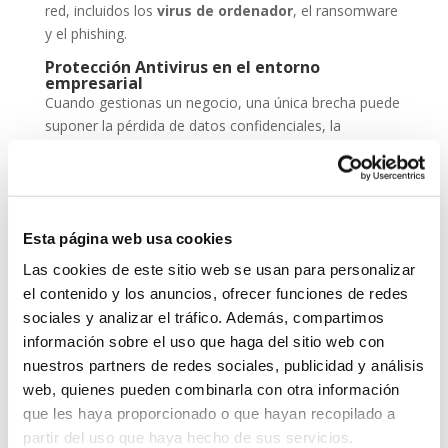
red, incluidos los
virus de ordenador
, el ransomware
y el phishing.
Protección Antivirus en el entorno
empresarial
Cuando gestionas un negocio, una única brecha puede
suponer la pérdida de datos confidenciales, la
paralización de servicios y un daño irreparable a la
reputación. Por eso, la
protección antivirus
no
puede ser una opción, sino una inversión
imprescindible dentro de tu estrategia de
seguridad
Esta página web usa cookies
cibernética
.
Las cookies de este sitio web se usan para personalizar
ESET NOD 32 ofrece versiones adaptadas para
el contenido y los anuncios, ofrecer funciones de redes
entornos empresariales, con consolas de
sociales y analizar el tráfico. Además, compartimos
administración remota y escaneos programados. De
información sobre el uso que haga del sitio web con
este modo, puedes garantizar que todos los
nuestros partners de redes sociales, publicidad y análisis
dispositivos de tu red estén seguros, actualizados y
web, quienes pueden combinarla con otra información
libres de amenazas.
que les haya proporcionado o que hayan recopilado a
Grupo-System, ¿Quiénes somos?
partir del uso que haya hecho de sus servicios.
En
System Network Communication
, con más de