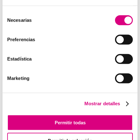
15 años de experiencia, disponemos de un equipo de
profesionales especializados para cada área de
Selección
Necesarias
negocio.
Telefonía Virtual, Antivirus y Seguridad,
de
Marketing 2.0, Obras y Proyecto e International
consentimiento
Business
; siempre con las garantías de un trabajo
Preferencias
excelente.
Puedes contactar con nosotros en el
900 800 806
o a
Estadística
través de nuestro email:
hola@grupo-system.com
Marketing
Enviar comentario
Mostrar detalles
Lo siento, debes estar
conectado
para publicar un
comentario.
Permitir todas