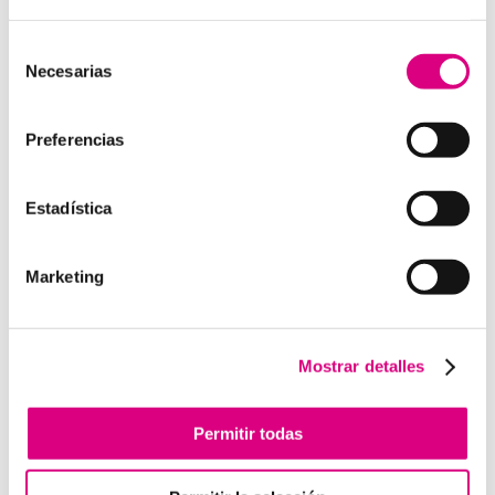
15 años de experiencia, disponemos de un equipo de
profesionales especializados para cada área de
Selección
Necesarias
negocio.
Telefonía Virtual, Antivirus y Seguridad,
de
Marketing 2.0, Obras y Proyecto e International
consentimiento
Business
; siempre con las garantías de un trabajo
Preferencias
excelente.
Puedes contactar con nosotros en el
900 800 806
o a
Estadística
través de nuestro email:
hola@grupo-system.com
Marketing
Enviar comentario
Mostrar detalles
Lo siento, debes estar
conectado
para publicar un
comentario.
Permitir todas