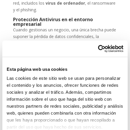
red, incluidos los
virus de ordenador
, el ransomware
y el phishing.
Protección Antivirus en el entorno
empresarial
Cuando gestionas un negocio, una única brecha puede
suponer la pérdida de datos confidenciales, la
paralización de servicios y un daño irreparable a la
reputación. Por eso, la
protección antivirus
no
puede ser una opción, sino una inversión
imprescindible dentro de tu estrategia de
seguridad
Esta página web usa cookies
cibernética
.
Las cookies de este sitio web se usan para personalizar
ESET NOD 32 ofrece versiones adaptadas para
el contenido y los anuncios, ofrecer funciones de redes
entornos empresariales, con consolas de
sociales y analizar el tráfico. Además, compartimos
administración remota y escaneos programados. De
información sobre el uso que haga del sitio web con
este modo, puedes garantizar que todos los
nuestros partners de redes sociales, publicidad y análisis
dispositivos de tu red estén seguros, actualizados y
web, quienes pueden combinarla con otra información
libres de amenazas.
que les haya proporcionado o que hayan recopilado a
Grupo-System, ¿Quiénes somos?
partir del uso que haya hecho de sus servicios.
En
System Network Communication
, con más de