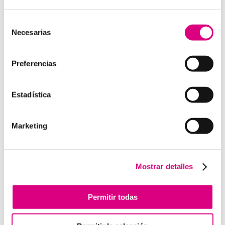
15 años de experiencia, disponemos de un equipo de
profesionales especializados para cada área de
Selección
Necesarias
negocio.
Telefonía Virtual, Antivirus y Seguridad,
de
Marketing 2.0, Obras y Proyecto e International
consentimiento
Business
; siempre con las garantías de un trabajo
Preferencias
excelente.
Puedes contactar con nosotros en el
900 800 806
o a
Estadística
través de nuestro email:
hola@grupo-system.com
Marketing
Enviar comentario
Mostrar detalles
Lo siento, debes estar
conectado
para publicar un
comentario.
Permitir todas