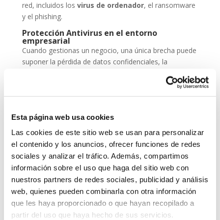
red, incluidos los
virus de ordenador
, el ransomware
y el phishing.
Protección Antivirus en el entorno
empresarial
Cuando gestionas un negocio, una única brecha puede
suponer la pérdida de datos confidenciales, la
paralización de servicios y un daño irreparable a la
reputación. Por eso, la
protección antivirus
no
puede ser una opción, sino una inversión
imprescindible dentro de tu estrategia de
seguridad
Esta página web usa cookies
cibernética
.
Las cookies de este sitio web se usan para personalizar
ESET NOD 32 ofrece versiones adaptadas para
el contenido y los anuncios, ofrecer funciones de redes
entornos empresariales, con consolas de
sociales y analizar el tráfico. Además, compartimos
administración remota y escaneos programados. De
información sobre el uso que haga del sitio web con
este modo, puedes garantizar que todos los
nuestros partners de redes sociales, publicidad y análisis
dispositivos de tu red estén seguros, actualizados y
web, quienes pueden combinarla con otra información
libres de amenazas.
que les haya proporcionado o que hayan recopilado a
Grupo-System, ¿Quiénes somos?
partir del uso que haya hecho de sus servicios.
En
System Network Communication
, con más de