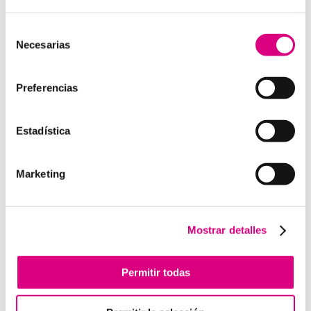
15 años de experiencia, disponemos de un equipo de
profesionales especializados para cada área de
Selección
Necesarias
negocio.
Telefonía Virtual, Antivirus y Seguridad,
de
Marketing 2.0, Obras y Proyecto e International
consentimiento
Business
; siempre con las garantías de un trabajo
Preferencias
excelente.
Puedes contactar con nosotros en el
900 800 806
o a
Estadística
través de nuestro email:
hola@grupo-system.com
Marketing
Enviar comentario
Mostrar detalles
Lo siento, debes estar
conectado
para publicar un
comentario.
Permitir todas