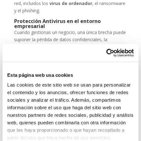
red, incluidos los
virus de ordenador
, el ransomware
y el phishing.
Protección Antivirus en el entorno
empresarial
Cuando gestionas un negocio, una única brecha puede
suponer la pérdida de datos confidenciales, la
paralización de servicios y un daño irreparable a la
reputación. Por eso, la
protección antivirus
no
puede ser una opción, sino una inversión
imprescindible dentro de tu estrategia de
seguridad
Esta página web usa cookies
cibernética
.
Las cookies de este sitio web se usan para personalizar
ESET NOD 32 ofrece versiones adaptadas para
el contenido y los anuncios, ofrecer funciones de redes
entornos empresariales, con consolas de
sociales y analizar el tráfico. Además, compartimos
administración remota y escaneos programados. De
información sobre el uso que haga del sitio web con
este modo, puedes garantizar que todos los
nuestros partners de redes sociales, publicidad y análisis
dispositivos de tu red estén seguros, actualizados y
web, quienes pueden combinarla con otra información
libres de amenazas.
que les haya proporcionado o que hayan recopilado a
Grupo-System, ¿Quiénes somos?
partir del uso que haya hecho de sus servicios.
En
System Network Communication
, con más de