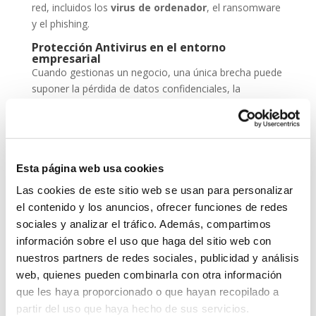
red, incluidos los
virus de ordenador
, el ransomware
y el phishing.
Protección Antivirus en el entorno
empresarial
Cuando gestionas un negocio, una única brecha puede
suponer la pérdida de datos confidenciales, la
paralización de servicios y un daño irreparable a la
reputación. Por eso, la
protección antivirus
no
puede ser una opción, sino una inversión
imprescindible dentro de tu estrategia de
seguridad
Esta página web usa cookies
cibernética
.
Las cookies de este sitio web se usan para personalizar
ESET NOD 32 ofrece versiones adaptadas para
el contenido y los anuncios, ofrecer funciones de redes
entornos empresariales, con consolas de
sociales y analizar el tráfico. Además, compartimos
administración remota y escaneos programados. De
información sobre el uso que haga del sitio web con
este modo, puedes garantizar que todos los
nuestros partners de redes sociales, publicidad y análisis
dispositivos de tu red estén seguros, actualizados y
web, quienes pueden combinarla con otra información
libres de amenazas.
que les haya proporcionado o que hayan recopilado a
Grupo-System, ¿Quiénes somos?
partir del uso que haya hecho de sus servicios.
En
System Network Communication
, con más de