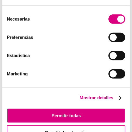
15 años de experiencia, disponemos de un equipo de
profesionales especializados para cada área de
Selección
Necesarias
negocio.
Telefonía Virtual, Antivirus y Seguridad,
de
Marketing 2.0, Obras y Proyecto e International
consentimiento
Business
; siempre con las garantías de un trabajo
Preferencias
excelente.
Puedes contactar con nosotros en el
900 800 806
o a
Estadística
través de nuestro email:
hola@grupo-system.com
Marketing
Enviar comentario
Mostrar detalles
Lo siento, debes estar
conectado
para publicar un
comentario.
Permitir todas