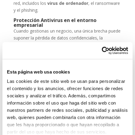
red, incluidos los
virus de ordenador
, el ransomware
y el phishing.
Protección Antivirus en el entorno
empresarial
Cuando gestionas un negocio, una única brecha puede
suponer la pérdida de datos confidenciales, la
paralización de servicios y un daño irreparable a la
reputación. Por eso, la
protección antivirus
no
puede ser una opción, sino una inversión
imprescindible dentro de tu estrategia de
seguridad
Esta página web usa cookies
cibernética
.
Las cookies de este sitio web se usan para personalizar
ESET NOD 32 ofrece versiones adaptadas para
el contenido y los anuncios, ofrecer funciones de redes
entornos empresariales, con consolas de
sociales y analizar el tráfico. Además, compartimos
administración remota y escaneos programados. De
información sobre el uso que haga del sitio web con
este modo, puedes garantizar que todos los
nuestros partners de redes sociales, publicidad y análisis
dispositivos de tu red estén seguros, actualizados y
web, quienes pueden combinarla con otra información
libres de amenazas.
que les haya proporcionado o que hayan recopilado a
Grupo-System, ¿Quiénes somos?
partir del uso que haya hecho de sus servicios.
En
System Network Communication
, con más de