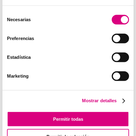
15 años de experiencia, disponemos de un equipo de
profesionales especializados para cada área de
Selección
Necesarias
negocio.
Telefonía Virtual, Antivirus y Seguridad,
de
Marketing 2.0, Obras y Proyecto e International
consentimiento
Business
; siempre con las garantías de un trabajo
Preferencias
excelente.
Puedes contactar con nosotros en el
900 800 806
o a
Estadística
través de nuestro email:
hola@grupo-system.com
Marketing
Enviar comentario
Mostrar detalles
Lo siento, debes estar
conectado
para publicar un
comentario.
Permitir todas