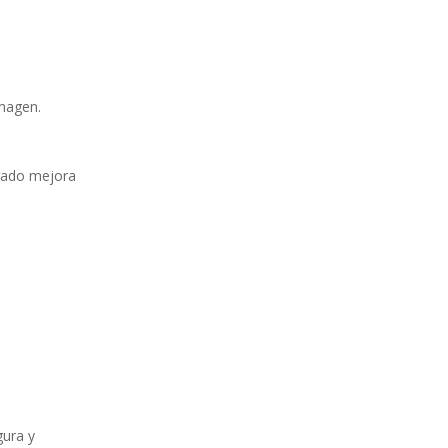
imagen.
urado mejora
gura y