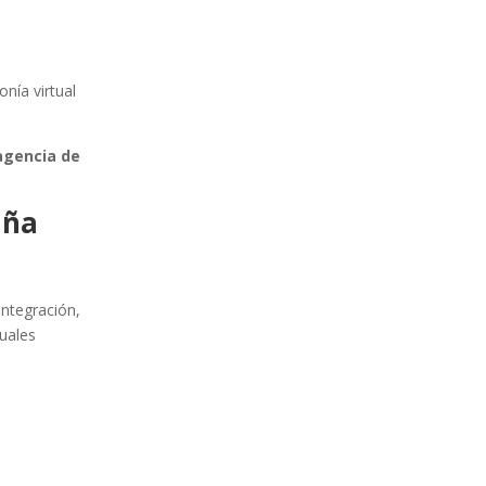
onía virtual
agencia de
aña
 integración,
tuales