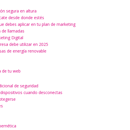
ón segura en altura
ícate desde donde estés
ue debes aplicar en tu plan de marketing
ón de llamadas
keting Digital
esa debe utilizar en 2025
esas de energía renovable
a de tu web
dicional de seguridad
 dispositivos cuando desconectas
rotegerse
es
a
bernética