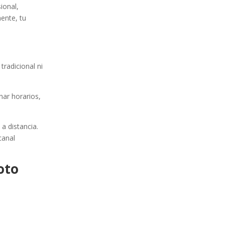
ional,
mente, tu
tradicional ni
nar horarios,
a distancia.
canal
oto