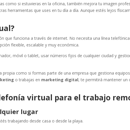
das como si estuvieras en la oficina, también mejora tu imagen profes
otras herramientas que uses en tu día a día. Aunque estés lejos física
tual?
n que funciona a través de internet. No necesita una línea telefónica 
 opción flexible, escalable y muy económica.
nador, móvil o tablet, usar números fijos de cualquier ciudad y gestio
nta propia como si formas parte de una empresa que gestiona equipos 
rketing
o trabajas en
marketing digital
, te permitirá mantener un 
elefonía virtual para el trabajo rem
lquier lugar
tés trabajando desde casa o desde la playa.