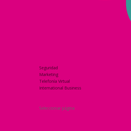
Home
Nuestra historia
Servicios
Seguridad
Marketing
Telefonía Virtual
International Business
Blog
¿Y si nos pides un presupuesto?
Seleccionar página
Home
Nuestra historia
Servicios