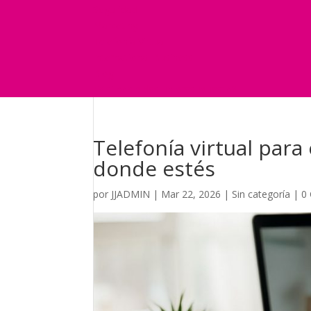
Seguridad
Marketing
Telefonía Virtual
International Business
Blog
¿Y si nos pides un presupuesto?
Telefonía virtual par
donde estés
por
JJADMIN
|
Mar 22, 2026
|
Sin categoría
|
0