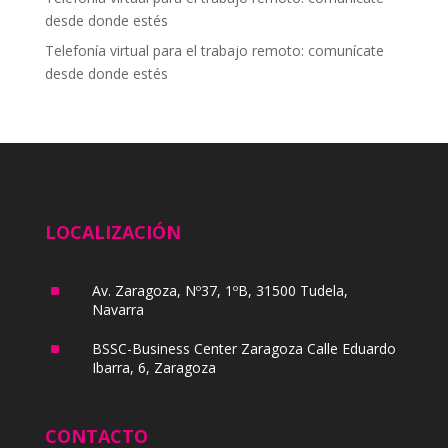
desde donde estés
Telefonía virtual para el trabajo remoto: comunícate
desde donde estés
LOCALIZACIÓN
^
Av. Zaragoza, Nº37, 1ºB, 31500 Tudela,
Navarra
^
BSSC-Business Center Zaragoza Calle Eduardo
Ibarra, 6, Zaragoza
CONTACTO