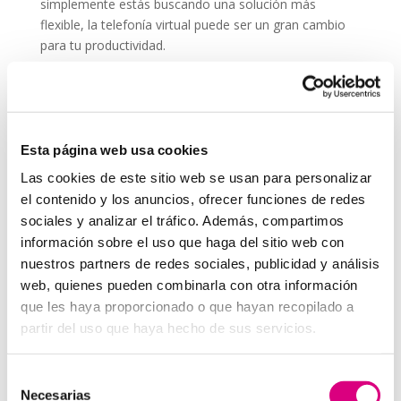
simplemente estás buscando una solución más
flexible, la telefonía virtual puede ser un gran cambio
para tu productividad.
Recuerda que comunicarte bien es parte esencial de
cualquier estrategia, incluso si no trabajas
directamente en una
agencia de marketing
. Una
buena llamada puede ser tan efectiva como una
Esta página web usa cookies
campaña online.
Las cookies de este sitio web se usan para personalizar
System Network, tu operadora de telefonía
el contenido y los anuncios, ofrecer funciones de redes
virtual en España
sociales y analizar el tráfico. Además, compartimos
Desde
Telefonía Virtual
Network
, os invitamos a
que nos permitas estudiar tu caso particular.
información sobre el uso que haga del sitio web con
Aunque si lo prefieres, puedes enviarnos un correo
nuestros partners de redes sociales, publicidad y análisis
electrónico a
virtual@networkes.com
o llamarnos al
web, quienes pueden combinarla con otra información
900 800 806
.
que les haya proporcionado o que hayan recopilado a
Tenemos más de
15 años de experiencia en
partir del uso que haya hecho de sus servicios.
instalación de sistemas de telefonía virtual
.
Gracias a su rápida integración, permite gran
Selección
flexibilidad en el aprovisionamiento de servicios, así
Necesarias
de