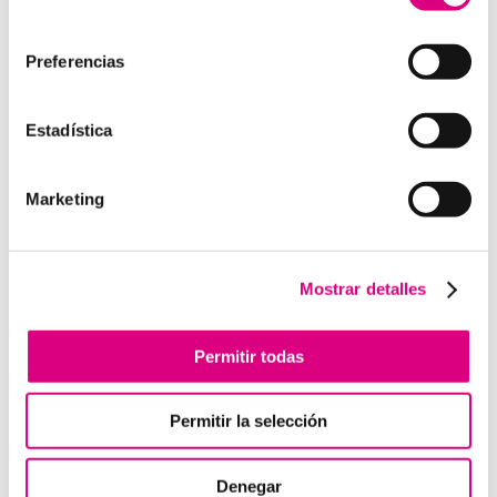
como la creación virtual de centrales telefónicas
consentimiento
virtuales dimensionadas a las necesidades de cada
cliente.
Preferencias
Estadística
Enviar comentario
Marketing
Lo siento, debes estar
conectado
para publicar un
comentario.
Mostrar detalles
Telefonía Virtual
Permitir todas
Interfonos IP para aerogeneradores: comunicación
segura en altura
Permitir la selección
Telefonía virtual para el trabajo remoto: comunícate
desde donde estés
Denegar
Tendencias actuales en marketing y publicidad que