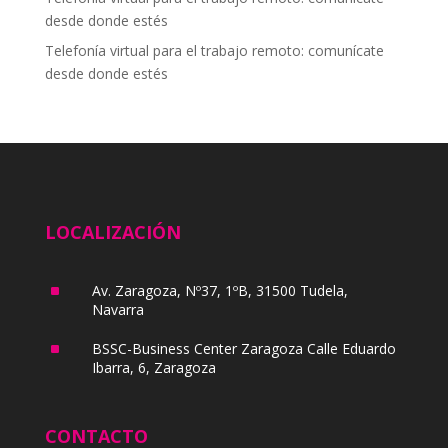
desde donde estés
Telefonía virtual para el trabajo remoto: comunícate
desde donde estés
LOCALIZACIÓN
^
Av. Zaragoza, Nº37, 1ºB, 31500 Tudela,
Navarra
^
BSSC-Business Center Zaragoza Calle Eduardo
Ibarra, 6, Zaragoza
CONTACTO