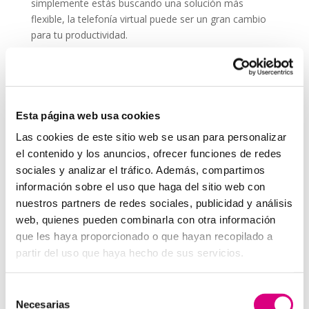
simplemente estás buscando una solución más
flexible, la telefonía virtual puede ser un gran cambio
para tu productividad.
Recuerda que comunicarte bien es parte esencial de
cualquier estrategia, incluso si no trabajas
directamente en una
agencia de marketing
. Una
buena llamada puede ser tan efectiva como una
Esta página web usa cookies
campaña online.
Las cookies de este sitio web se usan para personalizar
System Network, tu operadora de telefonía
el contenido y los anuncios, ofrecer funciones de redes
virtual en España
sociales y analizar el tráfico. Además, compartimos
Desde
Telefonía Virtual
Network
, os invitamos a
que nos permitas estudiar tu caso particular.
información sobre el uso que haga del sitio web con
Aunque si lo prefieres, puedes enviarnos un correo
nuestros partners de redes sociales, publicidad y análisis
electrónico a
virtual@networkes.com
o llamarnos al
web, quienes pueden combinarla con otra información
900 800 806
.
que les haya proporcionado o que hayan recopilado a
Tenemos más de
15 años de experiencia en
partir del uso que haya hecho de sus servicios.
instalación de sistemas de telefonía virtual
.
Gracias a su rápida integración, permite gran
Selección
flexibilidad en el aprovisionamiento de servicios, así
Necesarias
de