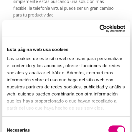
simplemente estás buscando una solución más
flexible, la telefonía virtual puede ser un gran cambio
para tu productividad.
Recuerda que comunicarte bien es parte esencial de
cualquier estrategia, incluso si no trabajas
directamente en una
agencia de marketing
. Una
buena llamada puede ser tan efectiva como una
Esta página web usa cookies
campaña online.
Las cookies de este sitio web se usan para personalizar
System Network, tu operadora de telefonía
el contenido y los anuncios, ofrecer funciones de redes
virtual en España
sociales y analizar el tráfico. Además, compartimos
Desde
Telefonía Virtual
Network
, os invitamos a
que nos permitas estudiar tu caso particular.
información sobre el uso que haga del sitio web con
Aunque si lo prefieres, puedes enviarnos un correo
nuestros partners de redes sociales, publicidad y análisis
electrónico a
virtual@networkes.com
o llamarnos al
web, quienes pueden combinarla con otra información
900 800 806
.
que les haya proporcionado o que hayan recopilado a
Tenemos más de
15 años de experiencia en
partir del uso que haya hecho de sus servicios.
instalación de sistemas de telefonía virtual
.
Gracias a su rápida integración, permite gran
Selección
flexibilidad en el aprovisionamiento de servicios, así
Necesarias
de