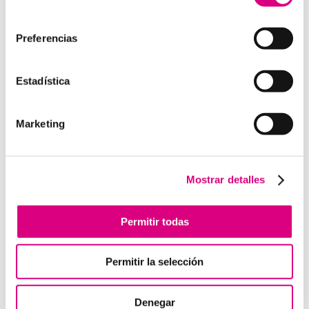
como la creación virtual de centrales telefónicas
consentimiento
virtuales dimensionadas a las necesidades de cada
cliente.
Preferencias
Estadística
Enviar comentario
Marketing
Lo siento, debes estar
conectado
para publicar un
comentario.
Mostrar detalles
Telefonía Virtual
Permitir todas
Interfonos IP para aerogeneradores: comunicación
segura en altura
Permitir la selección
Telefonía virtual para el trabajo remoto: comunícate
desde donde estés
Denegar
Tendencias actuales en marketing y publicidad que