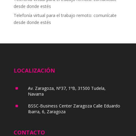
desde donde estés
Telefonía virtual para el trabajo remoto: comunícate
desde donde estés
LOCALIZACIÓN
^
Av. Zaragoza, Nº37, 1ºB, 31500 Tudela,
Navarra
^
BSSC-Business Center Zaragoza Calle Eduardo
Ibarra, 6, Zaragoza
CONTACTO