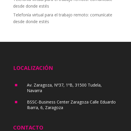
desde donde estés
Telefonía virtual para el trabajo remoto: comunícate
desde donde estés
LOCALIZACIÓN
^
Av. Zaragoza, Nº37, 1ºB, 31500 Tudela,
Navarra
^
BSSC-Business Center Zaragoza Calle Eduardo
Ibarra, 6, Zaragoza
CONTACTO