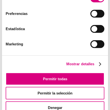
como la creación virtual de centrales telefónicas
consentimiento
virtuales dimensionadas a las necesidades de cada
cliente.
Preferencias
Estadística
Enviar comentario
Marketing
Lo siento, debes estar
conectado
para publicar un
comentario.
Mostrar detalles
Telefonía Virtual
Permitir todas
Interfonos IP para aerogeneradores: comunicación
segura en altura
Permitir la selección
Telefonía virtual para el trabajo remoto: comunícate
desde donde estés
Denegar
Tendencias actuales en marketing y publicidad que