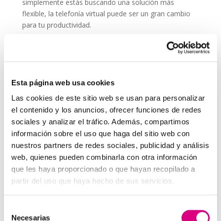
simplemente estás buscando una solución más
flexible, la telefonía virtual puede ser un gran cambio
para tu productividad.
Recuerda que comunicarte bien es parte esencial de
cualquier estrategia, incluso si no trabajas
directamente en una
agencia de marketing
. Una
buena llamada puede ser tan efectiva como una
Esta página web usa cookies
campaña online.
Las cookies de este sitio web se usan para personalizar
System Network, tu operadora de telefonía
el contenido y los anuncios, ofrecer funciones de redes
virtual en España
sociales y analizar el tráfico. Además, compartimos
Desde
Telefonía Virtual
Network
, os invitamos a
que nos permitas estudiar tu caso particular.
información sobre el uso que haga del sitio web con
Aunque si lo prefieres, puedes enviarnos un correo
nuestros partners de redes sociales, publicidad y análisis
electrónico a
virtual@networkes.com
o llamarnos al
web, quienes pueden combinarla con otra información
900 800 806
.
que les haya proporcionado o que hayan recopilado a
Tenemos más de
15 años de experiencia en
partir del uso que haya hecho de sus servicios.
instalación de sistemas de telefonía virtual
.
Gracias a su rápida integración, permite gran
Selección
flexibilidad en el aprovisionamiento de servicios, así
Necesarias
de