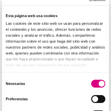
System Network, tu operadora de telefonía
virtual en España
Desde
Telefonía Virtual
Network
, os invitamos a
que nos permitas estudiar tu caso particular.
Esta página web usa cookies
Aunque si lo prefieres, puedes enviarnos un correo
Las cookies de este sitio web se usan para personalizar
electrónico a
virtual@networkes.com
o llamarnos al
el contenido y los anuncios, ofrecer funciones de redes
900 800 806
.
sociales y analizar el tráfico. Además, compartimos
Tenemos más de
15 años de experiencia en
información sobre el uso que haga del sitio web con
instalación de sistemas de telefonía virtual
.
nuestros partners de redes sociales, publicidad y análisis
Gracias a su rápida integración, permite gran
web, quienes pueden combinarla con otra información
flexibilidad en el aprovisionamiento de servicios, así
que les haya proporcionado o que hayan recopilado a
como la creación virtual de centrales telefónicas
partir del uso que haya hecho de sus servicios.
virtuales dimensionadas a las necesidades de cada
cliente.
Selección
Necesarias
de
consentimiento
Preferencias
Enviar comentario
Lo siento, debes estar
conectado
para publicar un