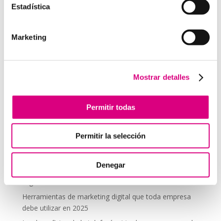
Estadística
comentario.
Marketing
Telefonía Virtual
Interfonos IP para aerogeneradores: comunicación
segura en altura
Mostrar detalles
Telefonía virtual para el trabajo remoto: comunícate
desde donde estés
Permitir todas
Tendencias actuales en marketing y publicidad que
debes aplicar en tu plan de marketing
Permitir la selección
Centralitas virtuales: una solución para la gestión de
llamadas
Denegar
Aplicaciones de Inteligencia Artificial para el Marketing
Digital
Herramientas de marketing digital que toda empresa
debe utilizar en 2025