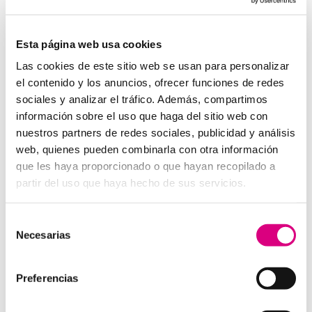
System Network, tu operadora de telefonía
virtual en España
Desde
Telefonía Virtual
Network
, os invitamos a
que nos permitas estudiar tu caso particular.
Esta página web usa cookies
Aunque si lo prefieres, puedes enviarnos un correo
Las cookies de este sitio web se usan para personalizar
electrónico a
virtual@networkes.com
o llamarnos al
el contenido y los anuncios, ofrecer funciones de redes
900 800 806
.
sociales y analizar el tráfico. Además, compartimos
Tenemos más de
15 años de experiencia en
información sobre el uso que haga del sitio web con
instalación de sistemas de telefonía virtual
.
nuestros partners de redes sociales, publicidad y análisis
Gracias a su rápida integración, permite gran
web, quienes pueden combinarla con otra información
flexibilidad en el aprovisionamiento de servicios, así
que les haya proporcionado o que hayan recopilado a
como la creación virtual de centrales telefónicas
partir del uso que haya hecho de sus servicios.
virtuales dimensionadas a las necesidades de cada
cliente.
Selección
Necesarias
de
consentimiento
Preferencias
Enviar comentario
Lo siento, debes estar
conectado
para publicar un