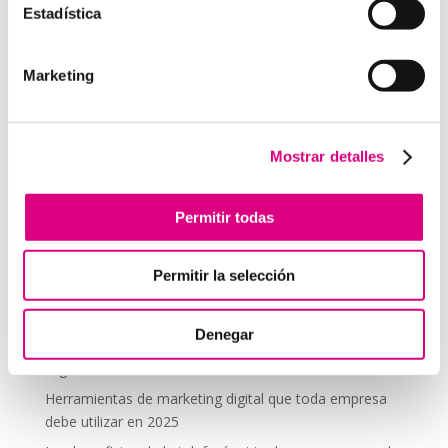
Estadística
comentario.
Marketing
Telefonía Virtual
Interfonos IP para aerogeneradores: comunicación
segura en altura
Mostrar detalles
Telefonía virtual para el trabajo remoto: comunícate
desde donde estés
Permitir todas
Tendencias actuales en marketing y publicidad que
debes aplicar en tu plan de marketing
Permitir la selección
Centralitas virtuales: una solución para la gestión de
llamadas
Denegar
Aplicaciones de Inteligencia Artificial para el Marketing
Digital
Herramientas de marketing digital que toda empresa
debe utilizar en 2025