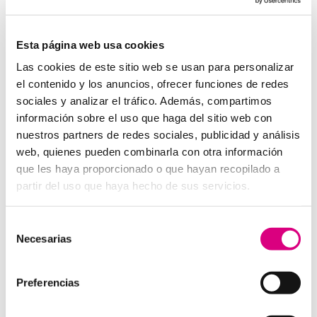
System Network, tu operadora de telefonía
virtual en España
Desde
Telefonía Virtual
Network
, os invitamos a
que nos permitas estudiar tu caso particular.
Esta página web usa cookies
Aunque si lo prefieres, puedes enviarnos un correo
Las cookies de este sitio web se usan para personalizar
electrónico a
virtual@networkes.com
o llamarnos al
el contenido y los anuncios, ofrecer funciones de redes
900 800 806
.
sociales y analizar el tráfico. Además, compartimos
Tenemos más de
15 años de experiencia en
información sobre el uso que haga del sitio web con
instalación de sistemas de telefonía virtual
.
nuestros partners de redes sociales, publicidad y análisis
Gracias a su rápida integración, permite gran
web, quienes pueden combinarla con otra información
flexibilidad en el aprovisionamiento de servicios, así
que les haya proporcionado o que hayan recopilado a
como la creación virtual de centrales telefónicas
partir del uso que haya hecho de sus servicios.
virtuales dimensionadas a las necesidades de cada
cliente.
Selección
Necesarias
de
consentimiento
Preferencias
Enviar comentario
Lo siento, debes estar
conectado
para publicar un