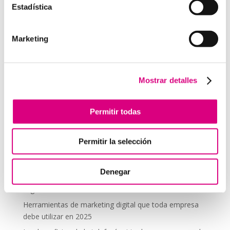
Estadística
comentario.
Marketing
Telefonía Virtual
Interfonos IP para aerogeneradores: comunicación
segura en altura
Mostrar detalles
Telefonía virtual para el trabajo remoto: comunícate
desde donde estés
Permitir todas
Tendencias actuales en marketing y publicidad que
debes aplicar en tu plan de marketing
Permitir la selección
Centralitas virtuales: una solución para la gestión de
llamadas
Denegar
Aplicaciones de Inteligencia Artificial para el Marketing
Digital
Herramientas de marketing digital que toda empresa
debe utilizar en 2025