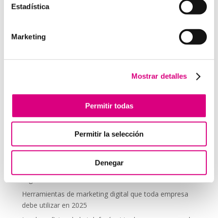
Estadística
comentario.
Marketing
Telefonía Virtual
Interfonos IP para aerogeneradores: comunicación
segura en altura
Mostrar detalles
Telefonía virtual para el trabajo remoto: comunícate
desde donde estés
Permitir todas
Tendencias actuales en marketing y publicidad que
debes aplicar en tu plan de marketing
Permitir la selección
Centralitas virtuales: una solución para la gestión de
llamadas
Denegar
Aplicaciones de Inteligencia Artificial para el Marketing
Digital
Herramientas de marketing digital que toda empresa
debe utilizar en 2025