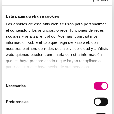
System Network, tu operadora de telefonía
virtual en España
Desde
Telefonía Virtual
Network
, os invitamos a
que nos permitas estudiar tu caso particular.
Esta página web usa cookies
Aunque si lo prefieres, puedes enviarnos un correo
Las cookies de este sitio web se usan para personalizar
electrónico a
virtual@networkes.com
o llamarnos al
el contenido y los anuncios, ofrecer funciones de redes
900 800 806
.
sociales y analizar el tráfico. Además, compartimos
Tenemos más de
15 años de experiencia en
información sobre el uso que haga del sitio web con
instalación de sistemas de telefonía virtual
.
nuestros partners de redes sociales, publicidad y análisis
Gracias a su rápida integración, permite gran
web, quienes pueden combinarla con otra información
flexibilidad en el aprovisionamiento de servicios, así
que les haya proporcionado o que hayan recopilado a
como la creación virtual de centrales telefónicas
partir del uso que haya hecho de sus servicios.
virtuales dimensionadas a las necesidades de cada
cliente.
Selección
Necesarias
de
consentimiento
Preferencias
Enviar comentario
Lo siento, debes estar
conectado
para publicar un