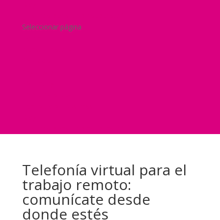
Blog
¿Y si nos pides un presupuesto?
Seleccionar página
Home
Nuestra historia
Servicios
Seguridad
Marketing
Telefonía Virtual
International Business
Blog
¿Y si nos pides un presupuesto?
Telefonía virtual para el
trabajo remoto:
comunícate desde
donde estés