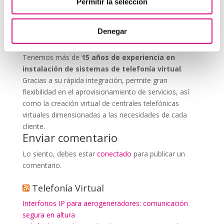
Permitir la selección
que nos permitas estudiar tu caso particular.
Aunque si lo prefieres, puedes enviarnos un correo
Denegar
electrónico a
virtual@networkes.com
o llamarnos al
900 800 806
.
Tenemos más de
15 años de experiencia en
instalación de sistemas de telefonía virtual
.
Gracias a su rápida integración, permite gran
flexibilidad en el aprovisionamiento de servicios, así
como la creación virtual de centrales telefónicas
virtuales dimensionadas a las necesidades de cada
cliente.
Enviar comentario
Lo siento, debes estar
conectado
para publicar un
comentario.
Telefonía Virtual
Interfonos IP para aerogeneradores: comunicación
segura en altura