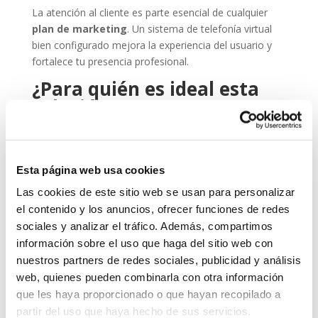
La atención al cliente es parte esencial de cualquier
plan de marketing
. Un sistema de telefonía virtual
bien configurado mejora la experiencia del usuario y
fortalece tu presencia profesional.
¿Para quién es ideal esta
solución?
La telefonía virtual es perfecta para:
Autónomos y freelancers que quieren una imagen
Esta página web usa cookies
más profesional.
Las cookies de este sitio web se usan para personalizar
Empresas con trabajadores híbridos o en remoto.
el contenido y los anuncios, ofrecer funciones de redes
Equipos comerciales que necesitan agilidad y
sociales y analizar el tráfico. Además, compartimos
movilidad.
información sobre el uso que haga del sitio web con
Profesionales de sectores como
marketing
nuestros partners de redes sociales, publicidad y análisis
digital
, consultoría, formación o atención al cliente.
web, quienes pueden combinarla con otra información
que les haya proporcionado o que hayan recopilado a
Sea cual sea tu perfil, lo importante es que cuentes
partir del uso que haya hecho de sus servicios.