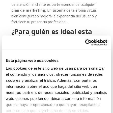
La atención al cliente es parte esencial de cualquier
plan de marketing
. Un sistema de telefonía virtual
bien configurado mejora la experiencia del usuario y
fortalece tu presencia profesional.
¿Para quién es ideal esta
solución?
La telefonía virtual es perfecta para:
Autónomos y freelancers que quieren una imagen
Esta página web usa cookies
más profesional.
Las cookies de este sitio web se usan para personalizar
Empresas con trabajadores híbridos o en remoto.
el contenido y los anuncios, ofrecer funciones de redes
Equipos comerciales que necesitan agilidad y
sociales y analizar el tráfico. Además, compartimos
movilidad.
información sobre el uso que haga del sitio web con
Profesionales de sectores como
marketing
nuestros partners de redes sociales, publicidad y análisis
digital
, consultoría, formación o atención al cliente.
web, quienes pueden combinarla con otra información
que les haya proporcionado o que hayan recopilado a
Sea cual sea tu perfil, lo importante es que cuentes
partir del uso que haya hecho de sus servicios.