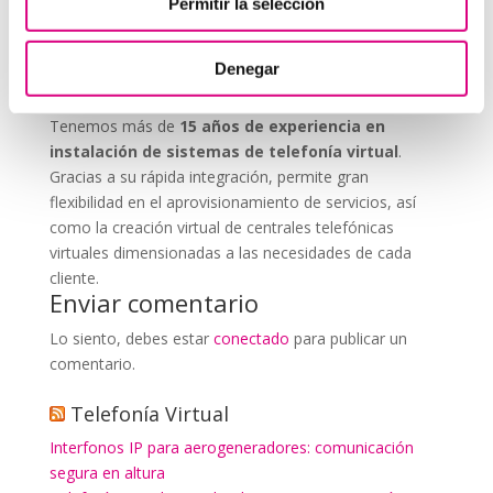
Permitir la selección
que nos permitas estudiar tu caso particular.
Aunque si lo prefieres, puedes enviarnos un correo
Denegar
electrónico a
virtual@networkes.com
o llamarnos al
900 800 806
.
Tenemos más de
15 años de experiencia en
instalación de sistemas de telefonía virtual
.
Gracias a su rápida integración, permite gran
flexibilidad en el aprovisionamiento de servicios, así
como la creación virtual de centrales telefónicas
virtuales dimensionadas a las necesidades de cada
cliente.
Enviar comentario
Lo siento, debes estar
conectado
para publicar un
comentario.
Telefonía Virtual
Interfonos IP para aerogeneradores: comunicación
segura en altura