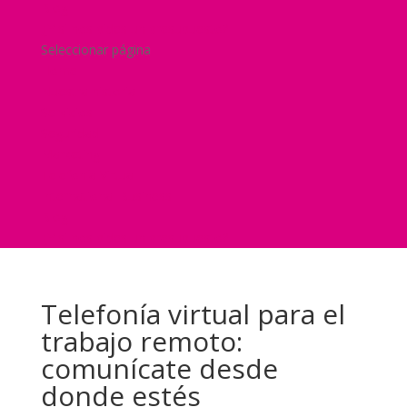
Blog
¿Y si nos pides un presupuesto?
Seleccionar página
Home
Nuestra historia
Servicios
Seguridad
Marketing
Telefonía Virtual
International Business
Blog
¿Y si nos pides un presupuesto?
Telefonía virtual para el
trabajo remoto:
comunícate desde
donde estés