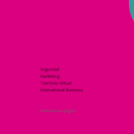
Home
Nuestra historia
Servicios
Seguridad
Marketing
Telefonía Virtual
International Business
Blog
¿Y si nos pides un presupuesto?
Seleccionar página
Home
Nuestra historia
Servicios