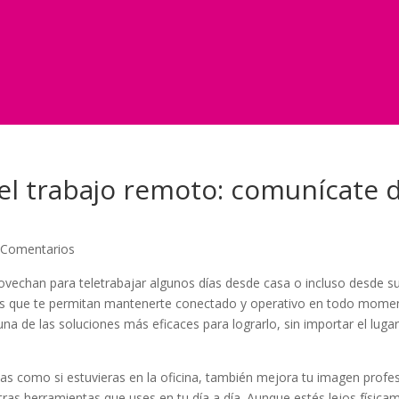
a el trabajo remoto: comunícate
 Comentarios
vechan para teletrabajar algunos días desde casa o incluso desde su
tas que te permitan mantenerte conectado y operativo en todo mome
na de las soluciones más eficaces para lograrlo, sin importar el luga
das como si estuvieras en la oficina, también mejora tu imagen profes
otras herramientas que uses en tu día a día. Aunque estés lejos física