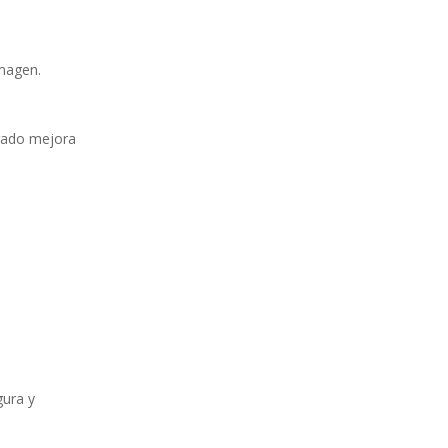
imagen.
urado mejora
gura y