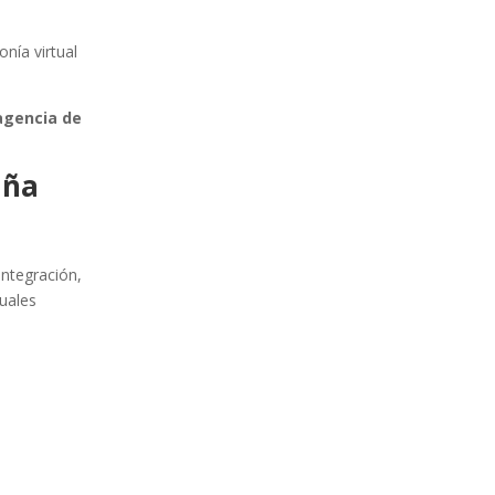
onía virtual
agencia de
aña
 integración,
tuales