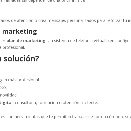
a llamadas sin depender de una oficina física.
rarios de atención o crea mensajes personalizados para reforzar tu 
e marketing
uier
plan de marketing
. Un sistema de telefonía virtual bien config
a profesional.
a solución?
gen más profesional.
oto.
movilidad.
igital
, consultoría, formación o atención al cliente.
entes con herramientas que te permitan trabajar de forma cómoda, se