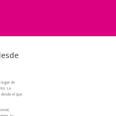
 desde
 lugar de
nto. La
r desde el que
ional,
mente, tu