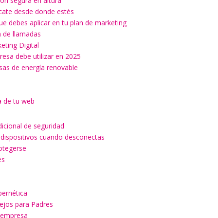
ón segura en altura
ícate desde donde estés
ue debes aplicar en tu plan de marketing
ón de llamadas
keting Digital
esa debe utilizar en 2025
esas de energía renovable
a de tu web
dicional de seguridad
 dispositivos cuando desconectas
rotegerse
es
a
bernética
sejos para Padres
u empresa