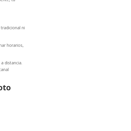
tradicional ni
nar horarios,
a distancia.
canal
oto