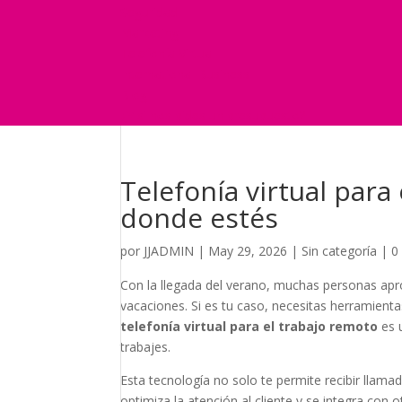
Seguridad
Marketing
Telefonía Virtual
International Business
Blog
¿Y si nos pides un presupuesto?
Telefonía virtual par
donde estés
por
JJADMIN
|
May 29, 2026
|
Sin categoría
|
0
Con la llegada del verano, muchas personas apro
vacaciones. Si es tu caso, necesitas herramien
telefonía virtual para el trabajo remoto
es u
trabajes.
Esta tecnología no solo te permite recibir llama
optimiza la atención al cliente y se integra con 