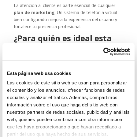
La atención al cliente es parte esencial de cualquier
plan de marketing
. Un sistema de telefonía virtual
bien configurado mejora la experiencia del usuario y
fortalece tu presencia profesional.
¿Para quién es ideal esta
solución?
La telefonía virtual es perfecta para:
Autónomos y freelancers que quieren una imagen
Esta página web usa cookies
más profesional.
Las cookies de este sitio web se usan para personalizar
Empresas con trabajadores híbridos o en remoto.
el contenido y los anuncios, ofrecer funciones de redes
Equipos comerciales que necesitan agilidad y
sociales y analizar el tráfico. Además, compartimos
movilidad.
información sobre el uso que haga del sitio web con
Profesionales de sectores como
marketing
nuestros partners de redes sociales, publicidad y análisis
digital
, consultoría, formación o atención al cliente.
web, quienes pueden combinarla con otra información
que les haya proporcionado o que hayan recopilado a
Sea cual sea tu perfil, lo importante es que cuentes
partir del uso que haya hecho de sus servicios.