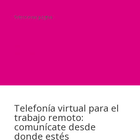
Blog
¿Y si nos pides un presupuesto?
Seleccionar página
Home
Nuestra historia
Servicios
Seguridad
Marketing
Telefonía Virtual
International Business
Blog
¿Y si nos pides un presupuesto?
Telefonía virtual para el
trabajo remoto:
comunícate desde
donde estés