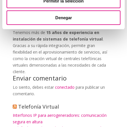
Permitir la selección
que nos permitas estudiar tu caso particular.
Aunque si lo prefieres, puedes enviarnos un correo
Denegar
electrónico a
virtual@networkes.com
o llamarnos al
900 800 806
.
Tenemos más de
15 años de experiencia en
instalación de sistemas de telefonía virtual
.
Gracias a su rápida integración, permite gran
flexibilidad en el aprovisionamiento de servicios, así
como la creación virtual de centrales telefónicas
virtuales dimensionadas a las necesidades de cada
cliente.
Enviar comentario
Lo siento, debes estar
conectado
para publicar un
comentario.
Telefonía Virtual
Interfonos IP para aerogeneradores: comunicación
segura en altura