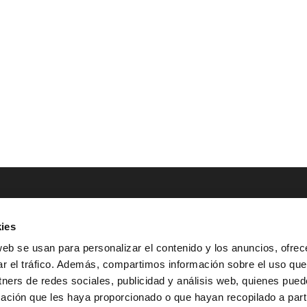
ies
NTACTO
POLÍTICAS LEGALES
web se usan para personalizar el contenido y los anuncios, ofrec
ar el tráfico. Además, compartimos información sobre el uso que
Tel.: (+34) 900 800 806
^
Aviso Legal
tners de redes sociales, publicidad y análisis web, quienes pue
HOLA@GRUPO-
^
Política de Privacidad
ación que les haya proporcionado o que hayan recopilado a parti