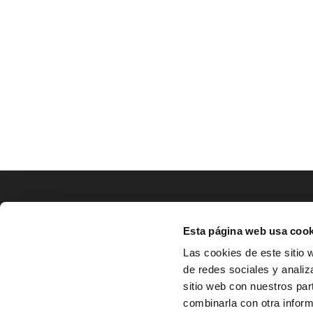
LOCALIZACIÓN
Esta página web usa cook
CO
Las cookies de este sitio 
de redes sociales y analiz
^
Av. Zaragoza, Nº37, 1ºB,

sitio web con nuestros par
31500 Tudela, Navarra

combinarla con otra inform