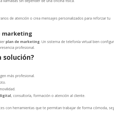
a llamadas sin depender de una oficina física.
rarios de atención o crea mensajes personalizados para reforzar tu
e marketing
uier
plan de marketing
. Un sistema de telefonía virtual bien config
presencia profesional.
a solución?
gen más profesional.
oto.
movilidad.
igital
, consultoría, formación o atención al cliente.
entes con herramientas que te permitan trabajar de forma cómoda, se