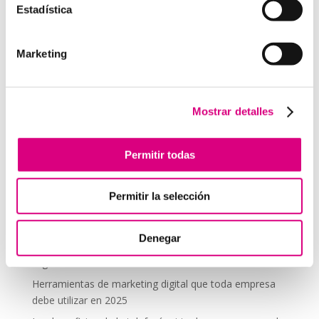
Estadística
comentario.
Marketing
Telefonía Virtual
Interfonos IP para aerogeneradores: comunicación
segura en altura
Mostrar detalles
Telefonía virtual para el trabajo remoto: comunícate
desde donde estés
Permitir todas
Tendencias actuales en marketing y publicidad que
debes aplicar en tu plan de marketing
Permitir la selección
Centralitas virtuales: una solución para la gestión de
llamadas
Denegar
Aplicaciones de Inteligencia Artificial para el Marketing
Digital
Herramientas de marketing digital que toda empresa
debe utilizar en 2025