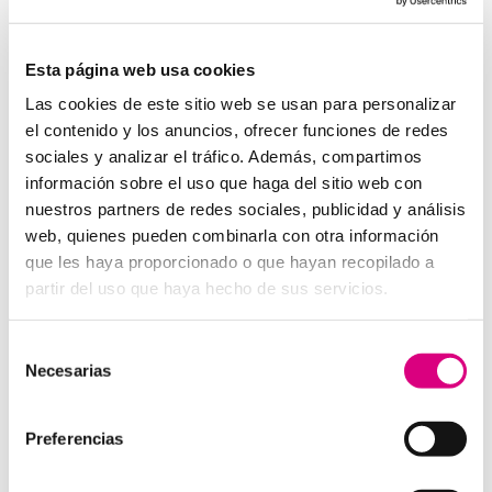
System Network, tu operadora de telefonía
virtual en España
Desde
Telefonía Virtual
Network
, os invitamos a
que nos permitas estudiar tu caso particular.
Esta página web usa cookies
Aunque si lo prefieres, puedes enviarnos un correo
Las cookies de este sitio web se usan para personalizar
electrónico a
virtual@networkes.com
o llamarnos al
el contenido y los anuncios, ofrecer funciones de redes
900 800 806
.
sociales y analizar el tráfico. Además, compartimos
Tenemos más de
15 años de experiencia en
información sobre el uso que haga del sitio web con
instalación de sistemas de telefonía virtual
.
nuestros partners de redes sociales, publicidad y análisis
Gracias a su rápida integración, permite gran
web, quienes pueden combinarla con otra información
flexibilidad en el aprovisionamiento de servicios, así
que les haya proporcionado o que hayan recopilado a
como la creación virtual de centrales telefónicas
partir del uso que haya hecho de sus servicios.
virtuales dimensionadas a las necesidades de cada
cliente.
Selección
Necesarias
de
consentimiento
Preferencias
Enviar comentario
Lo siento, debes estar
conectado
para publicar un