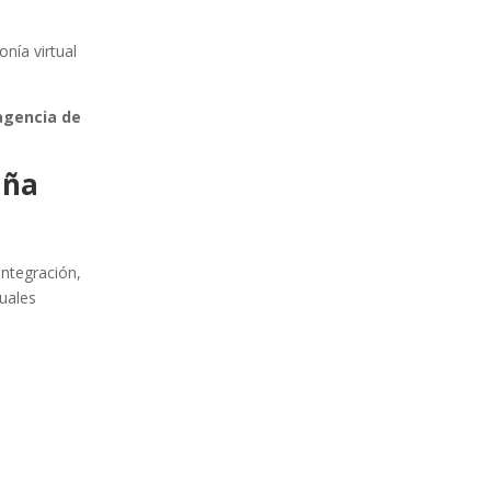
onía virtual
agencia de
aña
 integración,
tuales