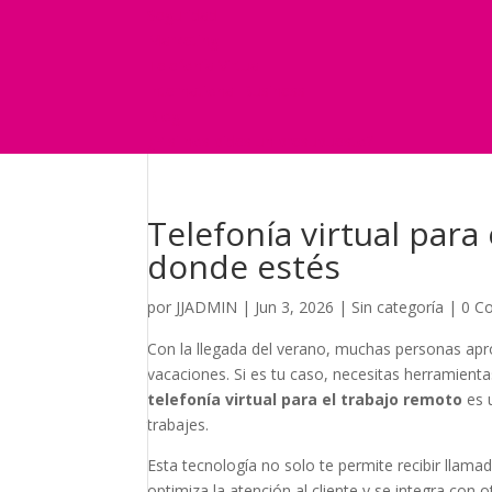
Seguridad
Marketing
Telefonía Virtual
International Business
Blog
¿Y si nos pides un presupuesto?
Telefonía virtual par
donde estés
por
JJADMIN
|
Jun 3, 2026
|
Sin categoría
|
0 C
Con la llegada del verano, muchas personas apro
vacaciones. Si es tu caso, necesitas herramien
telefonía virtual para el trabajo remoto
es u
trabajes.
Esta tecnología no solo te permite recibir llama
optimiza la atención al cliente y se integra con 