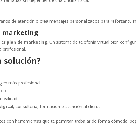
a llamadas sin depender de una oficina física.
rarios de atención o crea mensajes personalizados para reforzar tu 
e marketing
uier
plan de marketing
. Un sistema de telefonía virtual bien config
a profesional.
a solución?
gen más profesional.
oto.
movilidad.
igital
, consultoría, formación o atención al cliente.
entes con herramientas que te permitan trabajar de forma cómoda, se