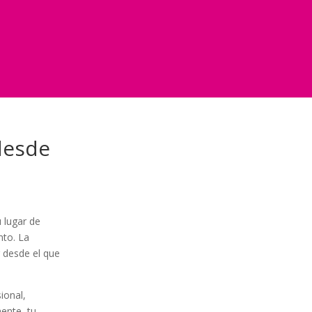
 desde
 lugar de
nto. La
r desde el que
ional,
mente, tu