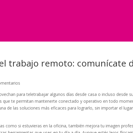
a el trabajo remoto: comunícate
omentarios
vechan para teletrabajar algunos días desde casa o incluso desde su
tas que te permitan mantenerte conectado y operativo en todo mome
na de las soluciones más eficaces para lograrlo, sin importar el luga
das como si estuvieras en la oficina, también mejora tu imagen profes
otras herramientas que uses en tu día a día. Aunque estés lejos física