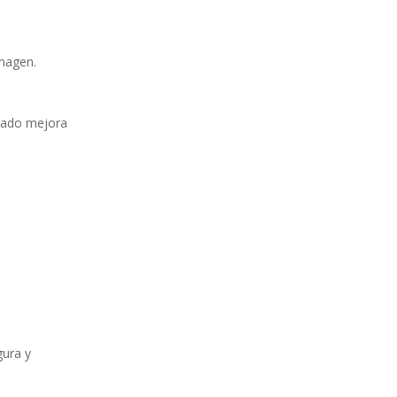
imagen.
urado mejora
gura y