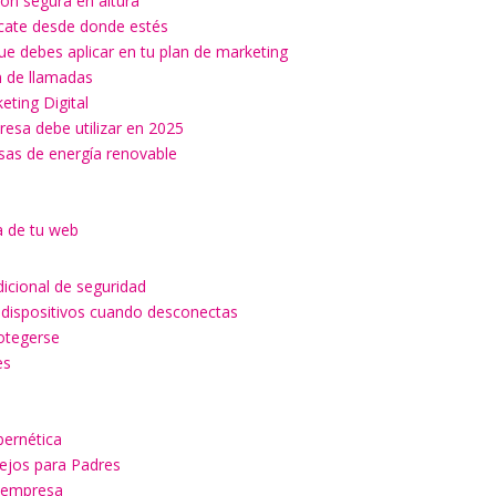
ón segura en altura
ícate desde donde estés
ue debes aplicar en tu plan de marketing
ón de llamadas
keting Digital
esa debe utilizar en 2025
esas de energía renovable
a de tu web
dicional de seguridad
 dispositivos cuando desconectas
rotegerse
es
a
bernética
sejos para Padres
u empresa