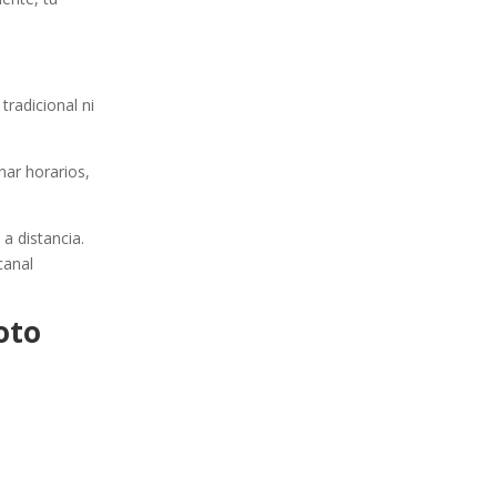
tradicional ni
nar horarios,
a distancia.
canal
oto