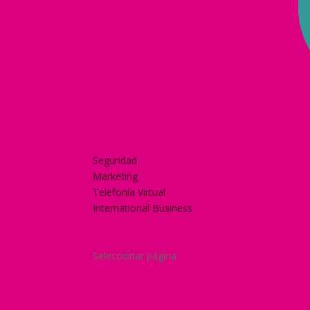
Home
Nuestra historia
Servicios
Seguridad
Marketing
Telefonía Virtual
International Business
Blog
¿Y si nos pides un presupuesto?
Seleccionar página
Home
Nuestra historia
Servicios