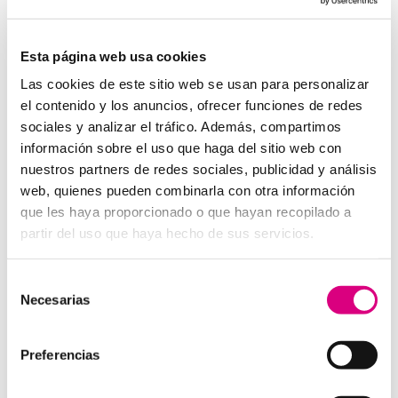
System Network, tu operadora de telefonía
virtual en España
Desde
Telefonía Virtual
Network
, os invitamos a
que nos permitas estudiar tu caso particular.
Esta página web usa cookies
Aunque si lo prefieres, puedes enviarnos un correo
Las cookies de este sitio web se usan para personalizar
electrónico a
virtual@networkes.com
o llamarnos al
el contenido y los anuncios, ofrecer funciones de redes
900 800 806
.
sociales y analizar el tráfico. Además, compartimos
Tenemos más de
15 años de experiencia en
información sobre el uso que haga del sitio web con
instalación de sistemas de telefonía virtual
.
nuestros partners de redes sociales, publicidad y análisis
Gracias a su rápida integración, permite gran
web, quienes pueden combinarla con otra información
flexibilidad en el aprovisionamiento de servicios, así
que les haya proporcionado o que hayan recopilado a
como la creación virtual de centrales telefónicas
partir del uso que haya hecho de sus servicios.
virtuales dimensionadas a las necesidades de cada
cliente.
Selección
Necesarias
de
consentimiento
Preferencias
Enviar comentario
Lo siento, debes estar
conectado
para publicar un