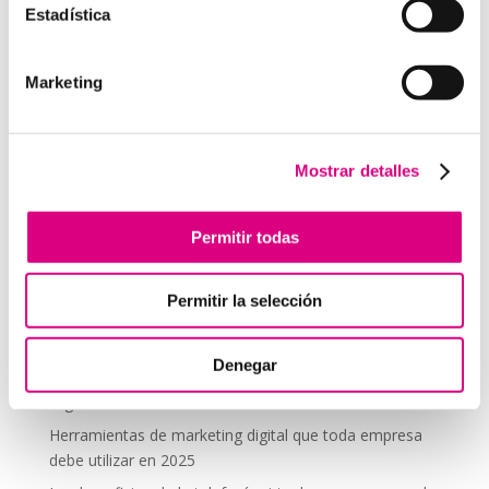
Estadística
comentario.
Marketing
Telefonía Virtual
Interfonos IP para aerogeneradores: comunicación
segura en altura
Mostrar detalles
Telefonía virtual para el trabajo remoto: comunícate
desde donde estés
Permitir todas
Tendencias actuales en marketing y publicidad que
debes aplicar en tu plan de marketing
Permitir la selección
Centralitas virtuales: una solución para la gestión de
llamadas
Denegar
Aplicaciones de Inteligencia Artificial para el Marketing
Digital
Herramientas de marketing digital que toda empresa
debe utilizar en 2025