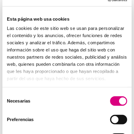
System Network, tu operadora de telefonía
virtual en España
Desde
Telefonía Virtual
Network
, os invitamos a
que nos permitas estudiar tu caso particular.
Esta página web usa cookies
Aunque si lo prefieres, puedes enviarnos un correo
Las cookies de este sitio web se usan para personalizar
electrónico a
virtual@networkes.com
o llamarnos al
el contenido y los anuncios, ofrecer funciones de redes
900 800 806
.
sociales y analizar el tráfico. Además, compartimos
Tenemos más de
15 años de experiencia en
información sobre el uso que haga del sitio web con
instalación de sistemas de telefonía virtual
.
nuestros partners de redes sociales, publicidad y análisis
Gracias a su rápida integración, permite gran
web, quienes pueden combinarla con otra información
flexibilidad en el aprovisionamiento de servicios, así
que les haya proporcionado o que hayan recopilado a
como la creación virtual de centrales telefónicas
partir del uso que haya hecho de sus servicios.
virtuales dimensionadas a las necesidades de cada
cliente.
Selección
Necesarias
de
consentimiento
Preferencias
Enviar comentario
Lo siento, debes estar
conectado
para publicar un