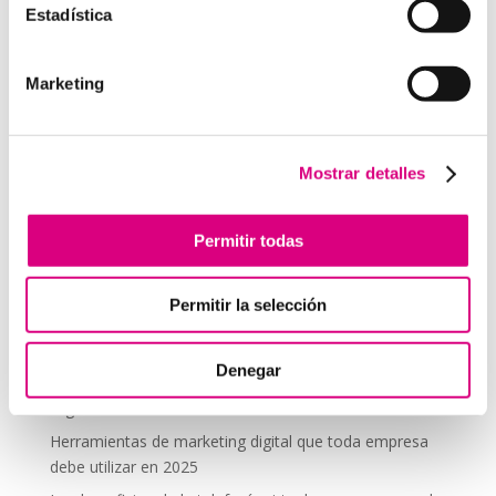
Estadística
comentario.
Marketing
Telefonía Virtual
Interfonos IP para aerogeneradores: comunicación
segura en altura
Mostrar detalles
Telefonía virtual para el trabajo remoto: comunícate
desde donde estés
Permitir todas
Tendencias actuales en marketing y publicidad que
debes aplicar en tu plan de marketing
Permitir la selección
Centralitas virtuales: una solución para la gestión de
llamadas
Denegar
Aplicaciones de Inteligencia Artificial para el Marketing
Digital
Herramientas de marketing digital que toda empresa
debe utilizar en 2025