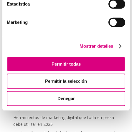
Estadística
comentario.
Marketing
Telefonía Virtual
Interfonos IP para aerogeneradores: comunicación
segura en altura
Mostrar detalles
Telefonía virtual para el trabajo remoto: comunícate
desde donde estés
Permitir todas
Tendencias actuales en marketing y publicidad que
debes aplicar en tu plan de marketing
Permitir la selección
Centralitas virtuales: una solución para la gestión de
llamadas
Denegar
Aplicaciones de Inteligencia Artificial para el Marketing
Digital
Herramientas de marketing digital que toda empresa
debe utilizar en 2025