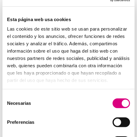
System Network, tu operadora de telefonía
virtual en España
Desde
Telefonía Virtual
Network
, os invitamos a
que nos permitas estudiar tu caso particular.
Esta página web usa cookies
Aunque si lo prefieres, puedes enviarnos un correo
Las cookies de este sitio web se usan para personalizar
electrónico a
virtual@networkes.com
o llamarnos al
el contenido y los anuncios, ofrecer funciones de redes
900 800 806
.
sociales y analizar el tráfico. Además, compartimos
Tenemos más de
15 años de experiencia en
información sobre el uso que haga del sitio web con
instalación de sistemas de telefonía virtual
.
nuestros partners de redes sociales, publicidad y análisis
Gracias a su rápida integración, permite gran
web, quienes pueden combinarla con otra información
flexibilidad en el aprovisionamiento de servicios, así
que les haya proporcionado o que hayan recopilado a
como la creación virtual de centrales telefónicas
partir del uso que haya hecho de sus servicios.
virtuales dimensionadas a las necesidades de cada
cliente.
Selección
Necesarias
de
consentimiento
Preferencias
Enviar comentario
Lo siento, debes estar
conectado
para publicar un