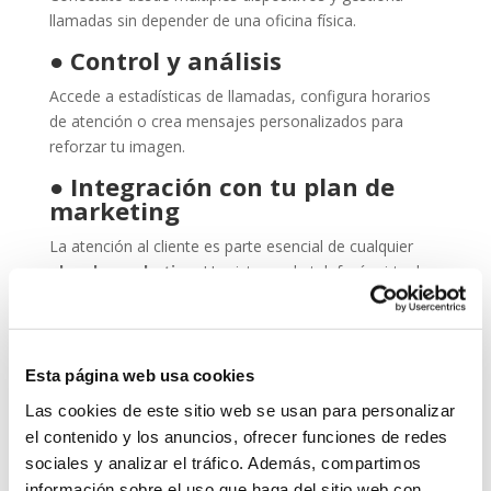
llamadas sin depender de una oficina física.
●
Control y análisis
Accede a estadísticas de llamadas, configura horarios
de atención o crea mensajes personalizados para
reforzar tu imagen.
●
Integración con tu plan de
marketing
La atención al cliente es parte esencial de cualquier
plan de marketing
. Un sistema de telefonía virtual
bien configurado mejora la experiencia del usuario y
fortalece tu presencia profesional.
¿Para quién es ideal esta
Esta página web usa cookies
solución?
Las cookies de este sitio web se usan para personalizar
La telefonía virtual es perfecta para:
el contenido y los anuncios, ofrecer funciones de redes
sociales y analizar el tráfico. Además, compartimos
Autónomos y freelancers que quieren una imagen
información sobre el uso que haga del sitio web con