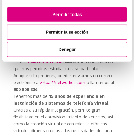
cualquier estrategia, incluso si no trabajas
directamente en una
agencia de marketing
. Una
Permitir todas
buena llamada puede ser tan efectiva como una
campaña online.
Permitir la selección
System Network, tu
operadora de telefonía
virtual en España
Denegar
Desde
Telefonía Virtual
Network
, os invitamos a
que nos permitas estudiar tu caso particular.
Aunque si lo prefieres, puedes enviarnos un correo
electrónico a
virtual@networkes.com
o llamarnos al
900 800 806
.
Tenemos más de
15 años de experiencia en
instalación de sistemas de telefonía virtual
.
Gracias a su rápida integración, permite gran
flexibilidad en el aprovisionamiento de servicios, así
como la creación virtual de centrales telefónicas
virtuales dimensionadas a las necesidades de cada