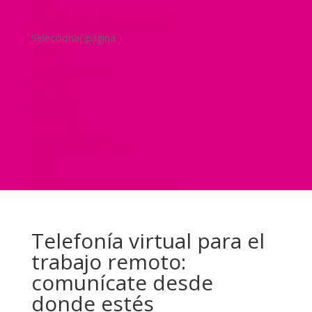
Blog
¿Y si nos pides un presupuesto?
Seleccionar página
Home
Nuestra historia
Servicios
Seguridad
Marketing
Telefonía Virtual
International Business
Blog
¿Y si nos pides un presupuesto?
Telefonía virtual para el
trabajo remoto:
comunícate desde
donde estés