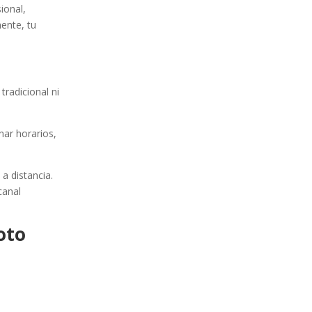
ional,
mente, tu
tradicional ni
nar horarios,
a distancia.
canal
oto