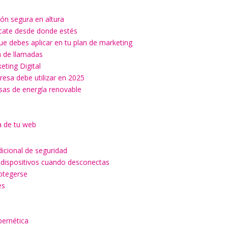
ón segura en altura
ícate desde donde estés
ue debes aplicar en tu plan de marketing
ón de llamadas
keting Digital
esa debe utilizar en 2025
esas de energía renovable
a de tu web
dicional de seguridad
 dispositivos cuando desconectas
rotegerse
es
a
bernética