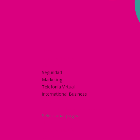
Home
Nuestra historia
Servicios
Seguridad
Marketing
Telefonía Virtual
International Business
Blog
¿Y si nos pides un presupuesto?
Seleccionar página
Home
Nuestra historia
Servicios