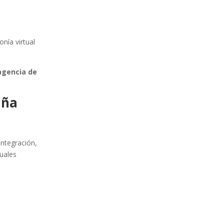
onía virtual
agencia de
aña
 integración,
tuales