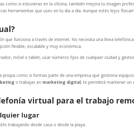
das como si estuvieras en la oficina, también mejora tu imagen profes
otras herramientas que uses en tu día a día. Aunque estés lejos física
tual?
n que funciona a través de internet. No necesita una línea telefónica 
 opción flexible, escalable y muy económica.
nador, móvil o tablet, usar números fijos de cualquier ciudad y gestio
nta propia como si formas parte de una empresa que gestiona equipos 
rketing
o trabajas en
marketing digital
, te permitirá mantener un 
elefonía virtual para el trabajo rem
lquier lugar
tés trabajando desde casa o desde la playa.