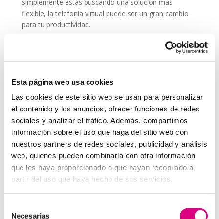
simplemente estás buscando una solución más
flexible, la telefonía virtual puede ser un gran cambio
para tu productividad.
Recuerda que comunicarte bien es parte esencial de
cualquier estrategia, incluso si no trabajas
directamente en una
agencia de marketing
. Una
buena llamada puede ser tan efectiva como una
Esta página web usa cookies
campaña online.
Las cookies de este sitio web se usan para personalizar
System Network, tu operadora de telefonía
el contenido y los anuncios, ofrecer funciones de redes
virtual en España
sociales y analizar el tráfico. Además, compartimos
Desde
Telefonía Virtual
Network
, os invitamos a
que nos permitas estudiar tu caso particular.
información sobre el uso que haga del sitio web con
Aunque si lo prefieres, puedes enviarnos un correo
nuestros partners de redes sociales, publicidad y análisis
electrónico a
virtual@networkes.com
o llamarnos al
web, quienes pueden combinarla con otra información
900 800 806
.
que les haya proporcionado o que hayan recopilado a
Tenemos más de
15 años de experiencia en
partir del uso que haya hecho de sus servicios.
instalación de sistemas de telefonía virtual
.
Gracias a su rápida integración, permite gran
Selección
flexibilidad en el aprovisionamiento de servicios, así
Necesarias
de