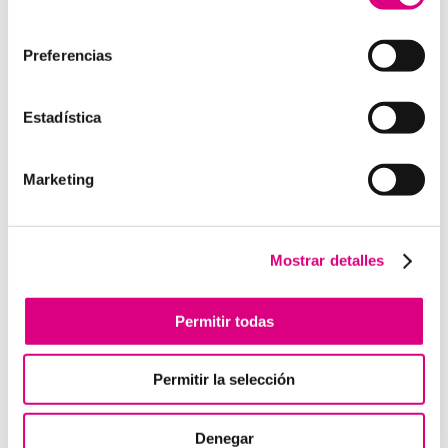
como la creación virtual de centrales telefónicas
consentimiento
virtuales dimensionadas a las necesidades de cada
cliente.
Preferencias
Estadística
Enviar comentario
Marketing
Lo siento, debes estar
conectado
para publicar un
comentario.
Mostrar detalles
Telefonía Virtual
Permitir todas
Interfonos IP para aerogeneradores: comunicación
segura en altura
Permitir la selección
Telefonía virtual para el trabajo remoto: comunícate
desde donde estés
Denegar
Tendencias actuales en marketing y publicidad que