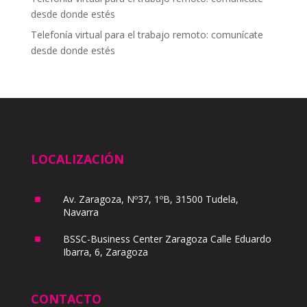
desde donde estés
Telefonía virtual para el trabajo remoto: comunícate
desde donde estés
LOCALIZACIÓN
^
Av. Zaragoza, Nº37, 1ºB, 31500 Tudela,
Navarra
^
BSSC-Business Center Zaragoza Calle Eduardo
Ibarra, 6, Zaragoza
CONTACTO