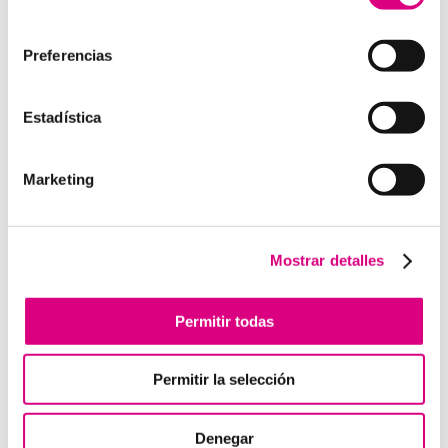
como la creación virtual de centrales telefónicas
consentimiento
virtuales dimensionadas a las necesidades de cada
cliente.
Preferencias
Estadística
Enviar comentario
Marketing
Lo siento, debes estar
conectado
para publicar un
comentario.
Mostrar detalles
Telefonía Virtual
Permitir todas
Interfonos IP para aerogeneradores: comunicación
segura en altura
Permitir la selección
Telefonía virtual para el trabajo remoto: comunícate
desde donde estés
Denegar
Tendencias actuales en marketing y publicidad que