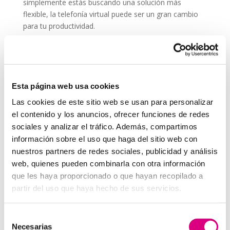
simplemente estás buscando una solución más
flexible, la telefonía virtual puede ser un gran cambio
para tu productividad.
Recuerda que comunicarte bien es parte esencial de
cualquier estrategia, incluso si no trabajas
directamente en una
agencia de marketing
. Una
buena llamada puede ser tan efectiva como una
Esta página web usa cookies
campaña online.
Las cookies de este sitio web se usan para personalizar
System Network, tu operadora de telefonía
el contenido y los anuncios, ofrecer funciones de redes
virtual en España
sociales y analizar el tráfico. Además, compartimos
Desde
Telefonía Virtual
Network
, os invitamos a
que nos permitas estudiar tu caso particular.
información sobre el uso que haga del sitio web con
Aunque si lo prefieres, puedes enviarnos un correo
nuestros partners de redes sociales, publicidad y análisis
electrónico a
virtual@networkes.com
o llamarnos al
web, quienes pueden combinarla con otra información
900 800 806
.
que les haya proporcionado o que hayan recopilado a
Tenemos más de
15 años de experiencia en
partir del uso que haya hecho de sus servicios.
instalación de sistemas de telefonía virtual
.
Gracias a su rápida integración, permite gran
Selección
flexibilidad en el aprovisionamiento de servicios, así
Necesarias
de