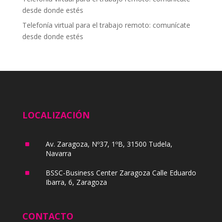
desde donde estés
Telefonía virtual para el trabajo remoto: comunícate
desde donde estés
LOCALIZACIÓN
^
Av. Zaragoza, Nº37, 1ºB, 31500 Tudela,
Navarra
^
BSSC-Business Center Zaragoza Calle Eduardo
Ibarra, 6, Zaragoza
CONTACTO