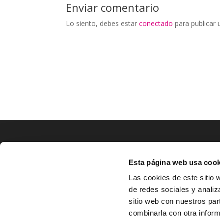
Enviar comentario
Lo siento, debes estar
conectado
para publicar 
LOCALIZACIÓN
Esta página web usa cook
CO
Las cookies de este sitio 
de redes sociales y analiz
^
Av. Zaragoza, Nº37, 1ºB,

sitio web con nuestros par
31500 Tudela, Navarra

combinarla con otra inform