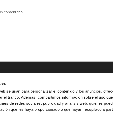
un comentario.
ies
NTACTO
POLÍTICAS LEGALES
web se usan para personalizar el contenido y los anuncios, ofrec
ar el tráfico. Además, compartimos información sobre el uso que
Tel.: (+34) 900 800 806
^
Aviso Legal
tners de redes sociales, publicidad y análisis web, quienes pue
HOLA@GRUPO-
^
Política de Privacidad
ación que les haya proporcionado o que hayan recopilado a parti