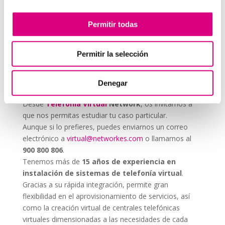
cualquier estrategia, incluso si no trabajas
directamente en una
agencia de marketing
. Una
Permitir todas
buena llamada puede ser tan efectiva como una
campaña online.
Permitir la selección
System Network, tu
operadora de telefonía
virtual en España
Denegar
Desde
Telefonía Virtual
Network
, os invitamos a
que nos permitas estudiar tu caso particular.
Aunque si lo prefieres, puedes enviarnos un correo
electrónico a
virtual@networkes.com
o llamarnos al
900 800 806
.
Tenemos más de
15 años de experiencia en
instalación de sistemas de telefonía virtual
.
Gracias a su rápida integración, permite gran
flexibilidad en el aprovisionamiento de servicios, así
como la creación virtual de centrales telefónicas
virtuales dimensionadas a las necesidades de cada