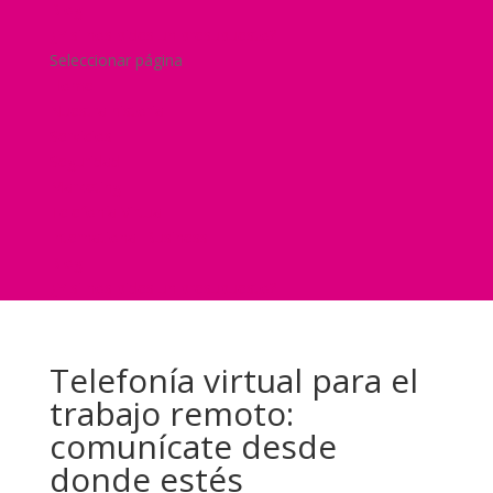
Blog
¿Y si nos pides un presupuesto?
Seleccionar página
Home
Nuestra historia
Servicios
Seguridad
Marketing
Telefonía Virtual
International Business
Blog
¿Y si nos pides un presupuesto?
Telefonía virtual para el
trabajo remoto:
comunícate desde
donde estés