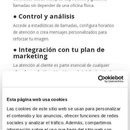
llamadas sin depender de una oficina física.
●
Control y análisis
Accede a estadísticas de llamadas, configura horarios
de atención o crea mensajes personalizados para
reforzar tu imagen.
●
Integración con tu plan de
marketing
La atención al cliente es parte esencial de cualquier
plan de marketing
. Un sistema de telefonía virtual
bien configurado mejora la experiencia del usuario y
fortalece tu presencia profesional.
¿Para quién es ideal esta
Esta página web usa cookies
solución?
Las cookies de este sitio web se usan para personalizar
La telefonía virtual es perfecta para:
el contenido y los anuncios, ofrecer funciones de redes
sociales y analizar el tráfico. Además, compartimos
Autónomos y freelancers que quieren una imagen
información sobre el uso que haga del sitio web con