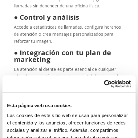
llamadas sin depender de una oficina física.
●
Control y análisis
Accede a estadísticas de llamadas, configura horarios
de atención o crea mensajes personalizados para
reforzar tu imagen.
●
Integración con tu plan de
marketing
La atención al cliente es parte esencial de cualquier
plan de marketing
. Un sistema de telefonía virtual
bien configurado mejora la experiencia del usuario y
fortalece tu presencia profesional.
¿Para quién es ideal esta
Esta página web usa cookies
solución?
Las cookies de este sitio web se usan para personalizar
La telefonía virtual es perfecta para:
el contenido y los anuncios, ofrecer funciones de redes
sociales y analizar el tráfico. Además, compartimos
Autónomos y freelancers que quieren una imagen
información sobre el uso que haga del sitio web con