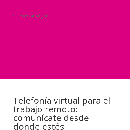
Blog
¿Y si nos pides un presupuesto?
Seleccionar página
Home
Nuestra historia
Servicios
Seguridad
Marketing
Telefonía Virtual
International Business
Blog
¿Y si nos pides un presupuesto?
Telefonía virtual para el
trabajo remoto:
comunícate desde
donde estés