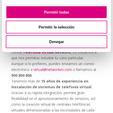
cualquier estrategia, incluso si no trabajas
directamente en una
agencia de marketing
. Una
Permitir todas
buena llamada puede ser tan efectiva como una
campaña online.
Permitir la selección
System Network, tu
operadora de telefonía
virtual en España
Denegar
Desde
Telefonía Virtual
Network
, os invitamos a
que nos permitas estudiar tu caso particular.
Aunque si lo prefieres, puedes enviarnos un correo
electrónico a
virtual@networkes.com
o llamarnos al
900 800 806
.
Tenemos más de
15 años de experiencia en
instalación de sistemas de telefonía virtual
.
Gracias a su rápida integración, permite gran
flexibilidad en el aprovisionamiento de servicios, así
como la creación virtual de centrales telefónicas
virtuales dimensionadas a las necesidades de cada