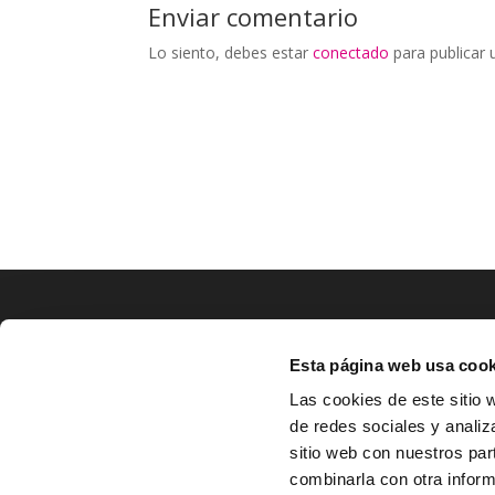
Enviar comentario
Lo siento, debes estar
conectado
para publicar 
LOCALIZACIÓN
Esta página web usa cook
CO
Las cookies de este sitio 
de redes sociales y analiz
^
Av. Zaragoza, Nº37, 1ºB,

sitio web con nuestros par
31500 Tudela, Navarra

combinarla con otra inform