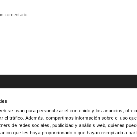
un comentario.
ies
NTACTO
POLÍTICAS LEGALES
web se usan para personalizar el contenido y los anuncios, ofrec
ar el tráfico. Además, compartimos información sobre el uso que
Tel.: (+34) 900 800 806
^
Aviso Legal
tners de redes sociales, publicidad y análisis web, quienes pue
HOLA@GRUPO-
^
Política de Privacidad
ación que les haya proporcionado o que hayan recopilado a parti