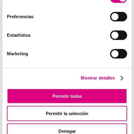
como la creación virtual de centrales telefónicas
consentimiento
virtuales dimensionadas a las necesidades de cada
cliente.
Preferencias
Estadística
Enviar comentario
Marketing
Lo siento, debes estar
conectado
para publicar un
comentario.
Mostrar detalles
Telefonía Virtual
Permitir todas
Interfonos IP para aerogeneradores: comunicación
segura en altura
Permitir la selección
Telefonía virtual para el trabajo remoto: comunícate
desde donde estés
Denegar
Tendencias actuales en marketing y publicidad que