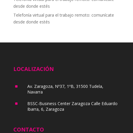
desde donde estés
Telefonía virtual para el trabajo remoto: comunícate
desde donde estés
LOCALIZACIÓN
^
Av. Zaragoza, Nº37, 1ºB, 31500 Tudela,
Navarra
^
BSSC-Business Center Zaragoza Calle Eduardo
Ibarra, 6, Zaragoza
CONTACTO