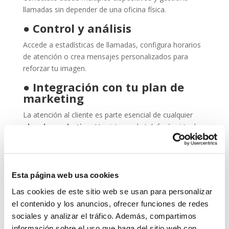
llamadas sin depender de una oficina física.
●
Control y análisis
Accede a estadísticas de llamadas, configura horarios
de atención o crea mensajes personalizados para
reforzar tu imagen.
●
Integración con tu plan de
marketing
La atención al cliente es parte esencial de cualquier
plan de marketing
. Un sistema de telefonía virtual
bien configurado mejora la experiencia del usuario y
fortalece tu presencia profesional.
¿Para quién es ideal esta
Esta página web usa cookies
solución?
Las cookies de este sitio web se usan para personalizar
La telefonía virtual es perfecta para:
el contenido y los anuncios, ofrecer funciones de redes
sociales y analizar el tráfico. Además, compartimos
Autónomos y freelancers que quieren una imagen
información sobre el uso que haga del sitio web con