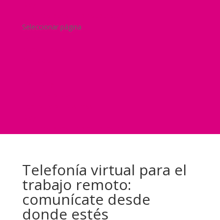
Blog
¿Y si nos pides un presupuesto?
Seleccionar página
Home
Nuestra historia
Servicios
Seguridad
Marketing
Telefonía Virtual
International Business
Blog
¿Y si nos pides un presupuesto?
Telefonía virtual para el
trabajo remoto:
comunícate desde
donde estés