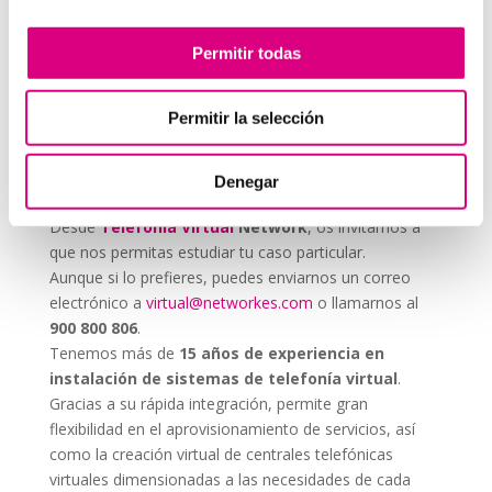
cualquier estrategia, incluso si no trabajas
directamente en una
agencia de marketing
. Una
Permitir todas
buena llamada puede ser tan efectiva como una
campaña online.
Permitir la selección
System Network, tu
operadora de telefonía
virtual en España
Denegar
Desde
Telefonía Virtual
Network
, os invitamos a
que nos permitas estudiar tu caso particular.
Aunque si lo prefieres, puedes enviarnos un correo
electrónico a
virtual@networkes.com
o llamarnos al
900 800 806
.
Tenemos más de
15 años de experiencia en
instalación de sistemas de telefonía virtual
.
Gracias a su rápida integración, permite gran
flexibilidad en el aprovisionamiento de servicios, así
como la creación virtual de centrales telefónicas
virtuales dimensionadas a las necesidades de cada