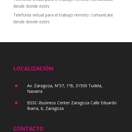
desde donde estés
Telefonía virtual para el trabajo remoto: comunícate
desde donde estés
LOCALIZACIÓN
^
Av. Zaragoza, Nº37, 1ºB, 31500 Tudela,
Navarra
^
BSSC-Business Center Zaragoza Calle Eduardo
Ibarra, 6, Zaragoza
CONTACTO