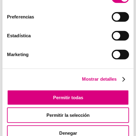
como la creación virtual de centrales telefónicas
consentimiento
virtuales dimensionadas a las necesidades de cada
cliente.
Preferencias
Estadística
Enviar comentario
Marketing
Lo siento, debes estar
conectado
para publicar un
comentario.
Mostrar detalles
Telefonía Virtual
Permitir todas
Interfonos IP para aerogeneradores: comunicación
segura en altura
Permitir la selección
Telefonía virtual para el trabajo remoto: comunícate
desde donde estés
Denegar
Tendencias actuales en marketing y publicidad que