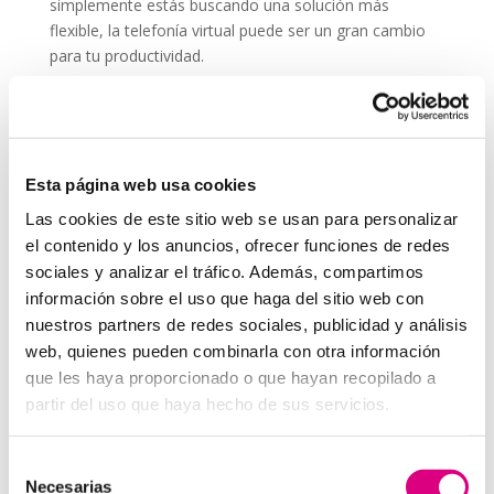
simplemente estás buscando una solución más
flexible, la telefonía virtual puede ser un gran cambio
para tu productividad.
Recuerda que comunicarte bien es parte esencial de
cualquier estrategia, incluso si no trabajas
directamente en una
agencia de marketing
. Una
buena llamada puede ser tan efectiva como una
Esta página web usa cookies
campaña online.
Las cookies de este sitio web se usan para personalizar
System Network, tu operadora de telefonía
el contenido y los anuncios, ofrecer funciones de redes
virtual en España
sociales y analizar el tráfico. Además, compartimos
Desde
Telefonía Virtual
Network
, os invitamos a
que nos permitas estudiar tu caso particular.
información sobre el uso que haga del sitio web con
Aunque si lo prefieres, puedes enviarnos un correo
nuestros partners de redes sociales, publicidad y análisis
electrónico a
virtual@networkes.com
o llamarnos al
web, quienes pueden combinarla con otra información
900 800 806
.
que les haya proporcionado o que hayan recopilado a
Tenemos más de
15 años de experiencia en
partir del uso que haya hecho de sus servicios.
instalación de sistemas de telefonía virtual
.
Gracias a su rápida integración, permite gran
Selección
flexibilidad en el aprovisionamiento de servicios, así
Necesarias
de