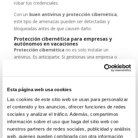
robar tus credenciales.
Con un
buen antivirus y protección cibernética
,
este tipo de amenazas pueden ser detectadas y
bloqueadas antes de que causen daño.
Protección cibernética para empresas y
autónomos en vacaciones
Protección cibernética
no es solo instalar un
antivirus. Es anticiparte. Si gestionas una empresa o
eres autónomo, deja tus sistemas configurados para
trabajar en remoto de forma segura, mantén backups
actualizados y asegúrate de que tu antivirus está al día.
En System Network Communication, trabajamos cada
Esta página web usa cookies
día con autónomos y pymes que confían su seguridad
Las cookies de este sitio web se usan para personalizar
digital a
ESET NOD 32
, porque entienden que un
el contenido y los anuncios, ofrecer funciones de redes
ataque en vacaciones puede suponer una pérdida de
sociales y analizar el tráfico. Además, compartimos
datos, ingresos y reputación.
información sobre el uso que haga del sitio web con
nuestros partners de redes sociales, publicidad y análisis
En System Network Communication, trabajamos cada
día con autónomos y pymes que confían su seguridad
web, quienes pueden combinarla con otra información