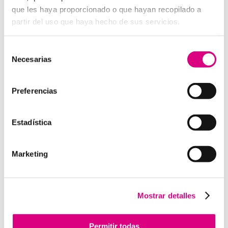
digital a E
SET NOD 32
, porque entienden que un
que les haya proporcionado o que hayan recopilado a
ataque en vacaciones puede suponer una pérdida de
partir del uso que haya hecho de sus servicios.
datos, ingresos y reputación.
Grupo-System, ¿Quiénes somos?
Selección
En
System Network Communication
, con más de
Necesarias
de
15 años de experiencia, disponemos de un equipo de
consentimiento
profesionales especializados para cada área de
Preferencias
negocio.
Telefonía Virtual, Antivirus y Seguridad,
Marketing 2.0, Obras y Proyecto e International
Business
; siempre con las garantías de un trabajo
Estadística
excelente.
Puedes contactar con nosotros en el
900 800 806
o a
través de nuestro email:
hola@grupo-system.com
Marketing
Mostrar detalles
Enviar comentario
Permitir todas
Lo siento, debes estar
conectado
para publicar un