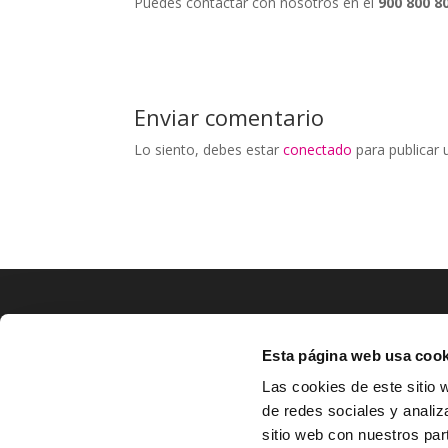
Puedes contactar con nosotros en el
900 800 8
Enviar comentario
Lo siento, debes estar
conectado
para publicar 
Esta página web usa cook
LOCALIZACIÓN
CO
Las cookies de este sitio 
de redes sociales y analiz
^
Av. Zaragoza, Nº37, 1ºB,

sitio web con nuestros par
31500 Tudela, Navarra