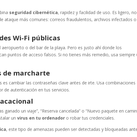
bina
seguridad cibernética
, rapidez y facilidad de uso. Es ligero, no
s de ataque más comunes: correos fraudulentos, archivos infectados o
des Wi-Fi públicas
aeropuerto o del bar de la playa. Pero es justo ahí donde los
ocan puntos de acceso falsos. Si no tienes más remedio, usa siempre
s de marcharte
s es cambiar las contraseñas clave antes de irte. Usa combinaciones
or de autenticación en tus servicios.
vacacional
“Has ganado un viaje”, “Reserva cancelada” o “Nuevo paquete en camin
stalar un
virus en tu ordenador
o robar tus credenciales.
ica
, este tipo de amenazas pueden ser detectadas y bloqueadas ant