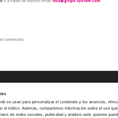
06
o a través de nuestro email:
hola@grupo-system.com
un comentario.
ies
NTACTO
POLÍTICAS LEGALES
web se usan para personalizar el contenido y los anuncios, ofrec
ar el tráfico. Además, compartimos información sobre el uso que
Tel.: (+34) 900 800 806
^
Aviso Legal
tners de redes sociales, publicidad y análisis web, quienes pue