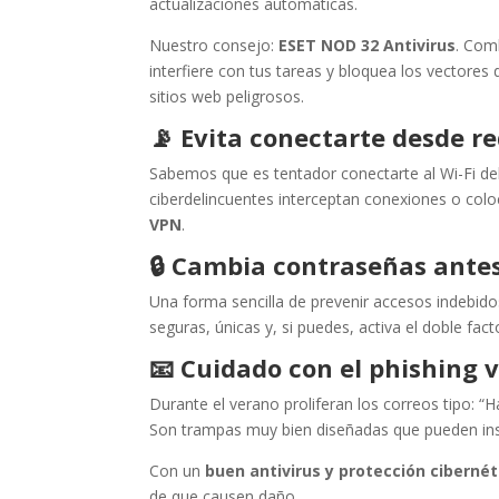
actualizaciones automáticas.
Nuestro consejo:
ESET NOD 32 Antivirus
. Com
interfiere con tus tareas y bloquea los vectore
sitios web peligrosos.
📡
Evita conectarte desde re
Sabemos que es tentador conectarte al Wi-Fi del 
ciberdelincuentes interceptan conexiones o col
VPN
.
🔒
Cambia contraseñas ante
Una forma sencilla de prevenir accesos indebido
seguras, únicas y, si puedes, activa el doble fact
📧
Cuidado con el phishing 
Durante el verano proliferan los correos tipo: 
Son trampas muy bien diseñadas que pueden in
Con un
buen antivirus y protección cibernét
de que causen daño.