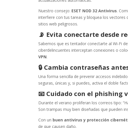
actualizaciones automáticas.
Nuestro consejo:
ESET NOD 32 Antivirus
. Com
interfiere con tus tareas y bloquea los vectore
sitios web peligrosos.
📡
Evita conectarte desde re
Sabemos que es tentador conectarte al Wi-Fi del 
ciberdelincuentes interceptan conexiones o col
VPN
.
🔒
Cambia contraseñas ante
Una forma sencilla de prevenir accesos indebido
seguras, únicas y, si puedes, activa el doble fact
📧
Cuidado con el phishing 
Durante el verano proliferan los correos tipo: 
Son trampas muy bien diseñadas que pueden in
Con un
buen antivirus y protección cibernét
de que causen daño.