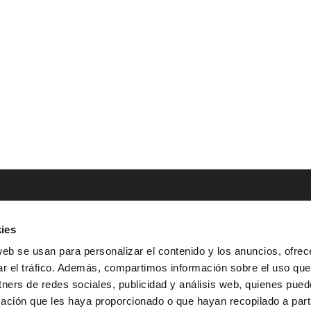
ies
NTACTO
POLÍTICAS LEGALES
web se usan para personalizar el contenido y los anuncios, ofrec
ar el tráfico. Además, compartimos información sobre el uso que
Tel.: (+34) 900 800 806
^
Aviso Legal
tners de redes sociales, publicidad y análisis web, quienes pue
HOLA@GRUPO-
^
Política de Privacidad
ación que les haya proporcionado o que hayan recopilado a parti