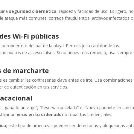
bina
seguridad cibernética
, rapidez y facilidad de uso. Es ligero, no
s de ataque más comunes: correos fraudulentos, archivos infectados o
des Wi-Fi públicas
aeropuerto o del bar de la playa. Pero es justo ahí donde los
ocan puntos de acceso falsos. Si no tienes más remedio, usa siempre
s de marcharte
s es cambiar las contraseñas clave antes de irte. Usa combinaciones
or de autenticación en tus servicios.
vacacional
“Has ganado un viaje”, “Reserva cancelada” o “Nuevo paquete en camin
stalar un
virus en tu ordenador
o robar tus credenciales.
ica
, este tipo de amenazas pueden ser detectadas y bloqueadas ant