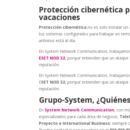
Protección cibernética
vacaciones
Protección cibernética
no es solo instalar un 
tus sistemas configurados para trabajar en rem
antivirus está al día.
En System Network Communication, trabajamos 
ESET NOD 32
, porque entienden que un ataque
reputación.
En System Network Communication, trabajamos 
E
SET NOD 32
, porque entienden que un ataque
reputación.
Grupo-System, ¿Quiéne
En
System Network Communication
, con má
especializados para cada área de negocio.
Telef
Proyecto e International Business
; siempre 
Puedes contactar con nosotros en el
900 800 8