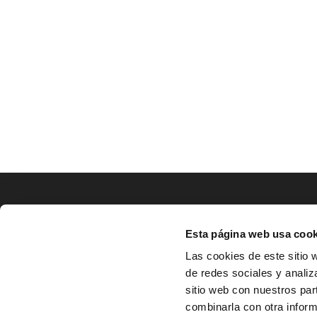
LOCALIZACIÓN
Esta página web usa cook
CO
Las cookies de este sitio 
de redes sociales y analiz
^
Av. Zaragoza, Nº37, 1ºB,

sitio web con nuestros par
31500 Tudela, Navarra

combinarla con otra inform