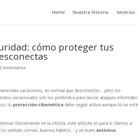
Home
Nuestra historia
Servicios
uridad: cómo proteger tus
desconectas
 Comentarios
 merecidas vacaciones, es normal que desconectes… pero los
riodos vacacionales son los preferidos para lanzar ataques informátic
eso, tu
protección cibernética
debe seguir activa aunque tú no est
sistemas funcionando en la oficina, este artículo es para ti. Vamos a
os con sentido común, buenos hábitos… y un buen
antivirus
.