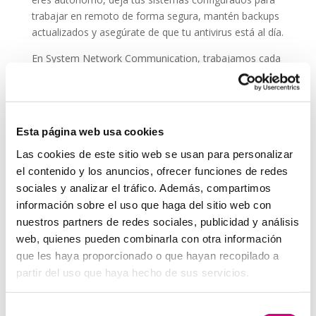
trabajar en remoto de forma segura, mantén backups
actualizados y asegúrate de que tu antivirus está al día.
En System Network Communication, trabajamos cada
día con autónomos y pymes que confían su seguridad
digital a
ESET NOD 32
, porque entienden que un
ataque en vacaciones puede suponer una pérdida de
datos, ingresos y reputación.
Esta página web usa cookies
En System Network Communication, trabajamos cada
Las cookies de este sitio web se usan para personalizar
día con autónomos y pymes que confían su seguridad
el contenido y los anuncios, ofrecer funciones de redes
digital a E
SET NOD 32
, porque entienden que un
sociales y analizar el tráfico. Además, compartimos
ataque en vacaciones puede suponer una pérdida de
información sobre el uso que haga del sitio web con
datos, ingresos y reputación.
nuestros partners de redes sociales, publicidad y análisis
Grupo-System, ¿Quiénes somos?
web, quienes pueden combinarla con otra información
En
System Network Communication
, con más de
que les haya proporcionado o que hayan recopilado a
15 años de experiencia, disponemos de un equipo de
partir del uso que haya hecho de sus servicios.
profesionales especializados para cada área de
negocio.
Telefonía Virtual, Antivirus y Seguridad,
Selección