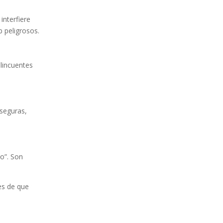
 interfiere
 peligrosos.
elincuentes
 seguras,
no”. Son
es de que