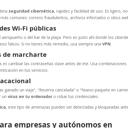
bina
seguridad cibernética
, rapidez y facilidad de uso. Es ligero, no
 más comunes: correos fraudulentos, archivos infectados o sitios web
des Wi-Fi públicas
aeropuerto o del bar de la playa. Pero es justo ahí donde los ciberd
eso falsos. Si no tienes más remedio, usa siempre una
VPN
.
s de marcharte
s es cambiar las contraseñas clave antes de irte. Usa combinaciones
enticación en tus servicios.
vacacional
“Has ganado un viaje”, “Reserva cancelada” o “Nuevo paquete en cami
r un
virus en tu ordenador
o robar tus credenciales.
ica
, este tipo de amenazas pueden ser detectadas y bloqueadas ant
 para empresas y autónomos en