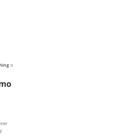
hing
o
ómo
ener
y