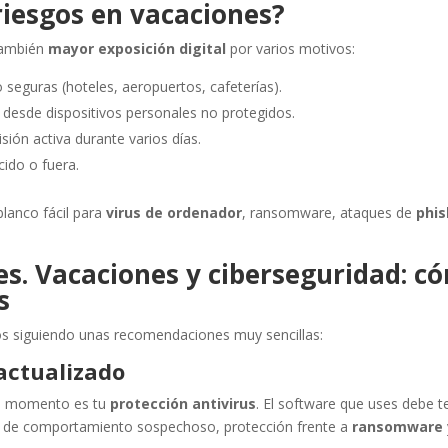
iesgos en vacaciones?
también
mayor exposición digital
por varios motivos:
 seguras (hoteles, aeropuertos, cafeterías).
desde dispositivos personales no protegidos.
sión activa durante varios días.
cido o fuera.
blanco fácil para
virus de ordenador
, ransomware, ataques de
phis
s. Vacaciones y ciberseguridad: c
s
os siguiendo unas recomendaciones muy sencillas:
 actualizado
do momento es tu
protección antivirus
. El software que uses debe t
o de comportamiento sospechoso, protección frente a
ransomware