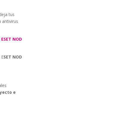
deja tus
 antivirus
a
ESET NOD
 E
SET NOD
ales
oyecto e