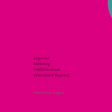
Home
Nuestra historia
Servicios
Seguridad
Marketing
Telefonía Virtual
International Business
Blog
¿Y si nos pides un presupuesto?
Seleccionar página
Home
Nuestra historia
Servicios