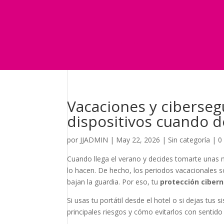
Seguridad
Marketing
Telefonía Virtual
International Business
Blog
¿Y si nos pides un presupuesto?
Vacaciones y ciberseg
dispositivos cuando 
por
JJADMIN
|
May 22, 2026
|
Sin categoría
|
0
Cuando llega el verano y decides tomarte unas 
lo hacen. De hecho, los periodos vacacionales 
bajan la guardia. Por eso, tu
protección cibern
Si usas tu portátil desde el hotel o si dejas tus 
principales riesgos y cómo evitarlos con senti