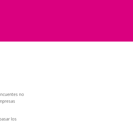
incuentes no
empresas
epasar los